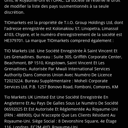
Unis, le Royaume-Uni et l'OFAC. La société se réserve le droit
de modifier la liste des pays susmentionnés à sa seule
discrétion.
TIOmarkets est la propriété de T.I.O. Group Holdings Ltd, dont
l'adresse enregistrée est Kolonakiou 57, Linopetra, Limassol
4103, Chypre, et le numéro d'enregistrement de la société est
HE379701. La marque TIOmarkets comprend également :
TIO Markets Ltd. Une Société Enregistrée À Saint Vincent Et
Les Grenadines. Bureau : Suite 305, Griffith Corporate Center,
Beachmont, BP 1510, Kingstown, Saint Vincent Et Les
Grenadines. Autorisée Par Mwali International Services
Authority Dans Comoros Union Avec Numéro De Licence
T2023224. Bureau Supplémentaire : Moheli Corporate
Services Ltd, P.B. 1257 Bonovo Road, Fomboni, Comores, KM
Tio Markets UK Limited Est Une Société Enregistrée En
Angleterre Et Au Pays De Galles Sous Le Numéro De Société
06592025 Et Est Autorisée Et Réglementée Au Royaume-Uni
(FRN : 488900), Qui N'accepte Que Les Clients Résidant Au
Royaume-Uni. Siège Social : 8 Devonshire Square, 4e Étage
116, Londres, EC2M 4YD, Royaume-Uni.