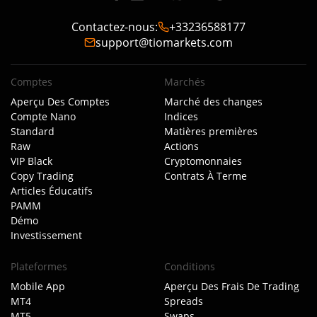
Contactez-nous
:
+33236588177
support@tiomarkets.com
Comptes
Marchés
Aperçu Des Comptes
Marché des changes
Compte Nano
Indices
Standard
Matières premières
Raw
Actions
VIP Black
Cryptomonnaies
Copy Trading
Contrats À Terme
Articles Éducatifs
PAMM
Démo
Investissement
Plateformes
Conditions
Mobile App
Aperçu Des Frais De Trading
MT4
Spreads
MT5
Swaps