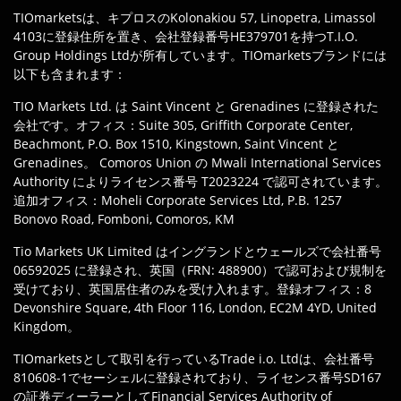
TIOmarketsは、キプロスのKolonakiou 57, Linopetra, Limassol
4103に登録住所を置き、会社登録番号HE379701を持つT.I.O.
Group Holdings Ltdが所有しています。TIOmarketsブランドには
以下も含まれます：
TIO Markets Ltd. は Saint Vincent と Grenadines に登録された
会社です。オフィス：Suite 305, Griffith Corporate Center,
Beachmont, P.O. Box 1510, Kingstown, Saint Vincent と
Grenadines。 Comoros Union の Mwali International Services
Authority によりライセンス番号 T2023224 で認可されています。
追加オフィス：Moheli Corporate Services Ltd, P.B. 1257
Bonovo Road, Fomboni, Comoros, KM
Tio Markets UK Limited はイングランドとウェールズで会社番号
06592025 に登録され、英国（FRN: 488900）で認可および規制を
受けており、英国居住者のみを受け入れます。登録オフィス：8
Devonshire Square, 4th Floor 116, London, EC2M 4YD, United
Kingdom。
TIOmarketsとして取引を行っているTrade i.o. Ltdは、会社番号
810608-1でセーシェルに登録されており、ライセンス番号SD167
の証券ディーラーとしてFinancial Services Authority of