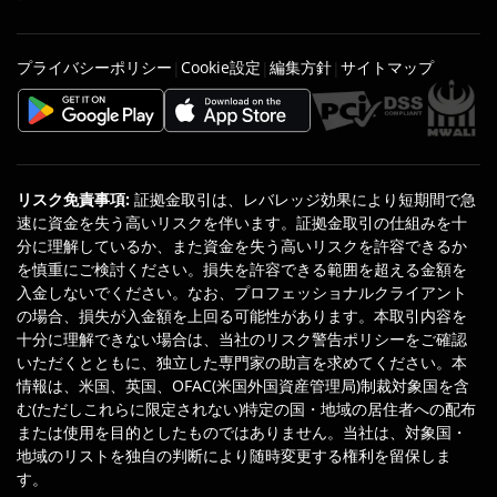
プライバシーポリシー
Cookie設定
編集方針
サイトマップ
|
|
|
リスク免責事項
:
証拠金取引は、レバレッジ効果により短期間で急
速に資金を失う高いリスクを伴います。証拠金取引の仕組みを十
分に理解しているか、また資金を失う高いリスクを許容できるか
を慎重にご検討ください。損失を許容できる範囲を超える金額を
入金しないでください。なお、プロフェッショナルクライアント
の場合、損失が入金額を上回る可能性があります。本取引内容を
十分に理解できない場合は、当社のリスク警告ポリシーをご確認
いただくとともに、独立した専門家の助言を求めてください。本
情報は、米国、英国、OFAC(米国外国資産管理局)制裁対象国を含
む(ただしこれらに限定されない)特定の国・地域の居住者への配布
または使用を目的としたものではありません。当社は、対象国・
地域のリストを独自の判断により随時変更する権利を留保しま
す。