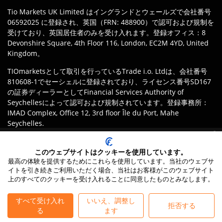
Tio Markets UK Limited はイングランドとウェールズで会社番号
06592025 に登録され、英国（FRN: 488900）で認可および規制を
受けており、英国居住者のみを受け入れます。登録オフィス：8
Devonshire Square, 4th Floor 116, London, EC2M 4YD, United
Kingdom。
TIOmarketsとして取引を行っているTrade i.o. Ltdは、会社番号
810608-1でセーシェルに登録されており、ライセンス番号SD167
の証券ディーラーとしてFinancial Services Authority of
Seychellesによって認可および規制されています。登録事務所：
IMAD Complex, Office 12, 3rd floor Île du Port, Mahe
Seychelles.
責任を持って取引しましょう：
レバレッジにより、証拠金取引は短期間
免責事項
:
クライアントは、自身の司法管轄の法律および規制に従
で急速に資金を失う高いリスクを伴います。
い、TIOmarkets ブランドの適切な事業体に登録する責任がありま
このウェブサイトはクッキーを使用しています。
最高の体験を提供するためにこれらを使用しています。当社のウェブサ
す。製品またはサービスへのアクセスは現地の法的制限の対象と
イトを引き続きご利用いただく場合、当社はお客様がこのウェブサイト
なる場合があり、すべての提供がすべての管轄区域で利用可能と
上のすべてのクッキーを受け入れることに同意したものとみなします。
は限りません。
24/7 Live Chat
すべて受け入れ
いいえ、調整し
©
2026
TIO Markets Ltd. 無断転載禁止。
拒否する
る
ます