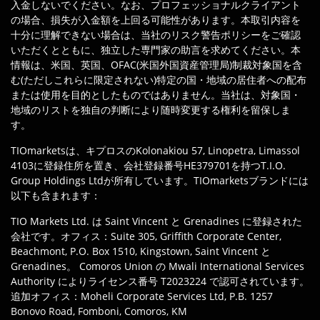
入金しないでください。なお、プロフェッショナルクライアント
の場合、損失が入金額を上回る可能性があります。本取引内容を
十分に理解できない場合は、当社のリスク警告ポリシーをご確認
いただくとともに、独立した専門家の助言を求めてください。本
情報は、米国、英国、OFAC(米国外国資産管理局)制裁対象国を含
む(ただしこれらに限定されない)特定の国・地域の居住者への配布
または使用を目的としたものではありません。当社は、対象国・
地域のリストを独自の判断により随時変更する権利を留保しま
す。
TIOmarketsは、キプロスのKolonakiou 57, Linopetra, Limassol
4103に登録住所を置き、会社登録番号HE379701を持つT.I.O.
Group Holdings Ltdが所有しています。TIOmarketsブランドには
以下も含まれます：
TIO Markets Ltd. は Saint Vincent と Grenadines に登録された
会社です。オフィス：Suite 305, Griffith Corporate Center,
Beachmont, P.O. Box 1510, Kingstown, Saint Vincent と
Grenadines。 Comoros Union の Mwali International Services
Authority によりライセンス番号 T2023224 で認可されています。
追加オフィス：Moheli Corporate Services Ltd, P.B. 1257
Bonovo Road, Fomboni, Comoros, KM