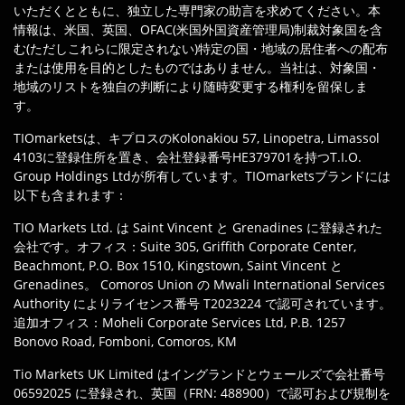
いただくとともに、独立した専門家の助言を求めてください。本
情報は、米国、英国、OFAC(米国外国資産管理局)制裁対象国を含
む(ただしこれらに限定されない)特定の国・地域の居住者への配布
または使用を目的としたものではありません。当社は、対象国・
地域のリストを独自の判断により随時変更する権利を留保しま
す。
TIOmarketsは、キプロスのKolonakiou 57, Linopetra, Limassol
4103に登録住所を置き、会社登録番号HE379701を持つT.I.O.
Group Holdings Ltdが所有しています。TIOmarketsブランドには
以下も含まれます：
TIO Markets Ltd. は Saint Vincent と Grenadines に登録された
会社です。オフィス：Suite 305, Griffith Corporate Center,
Beachmont, P.O. Box 1510, Kingstown, Saint Vincent と
Grenadines。 Comoros Union の Mwali International Services
Authority によりライセンス番号 T2023224 で認可されています。
追加オフィス：Moheli Corporate Services Ltd, P.B. 1257
Bonovo Road, Fomboni, Comoros, KM
Tio Markets UK Limited はイングランドとウェールズで会社番号
06592025 に登録され、英国（FRN: 488900）で認可および規制を