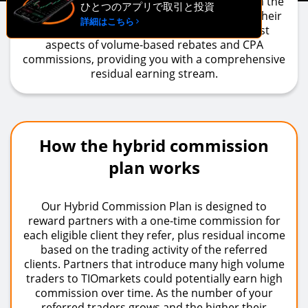
for eligible CPA affiliates and to reward you on the
ひとつのアプリで取引と投資
number of eligible clients referred as well as their
詳細はこちら
trading volume. This plan combines the best
aspects of volume-based rebates and CPA
commissions, providing you with a comprehensive
residual earning stream.
How the hybrid commission
plan works
Our Hybrid Commission Plan is designed to
reward partners with a one-time commission for
each eligible client they refer, plus residual income
based on the trading activity of the referred
clients. Partners that introduce many high volume
traders to TIOmarkets could potentially earn high
commission over time. As the number of your
referred traders grows and the higher their