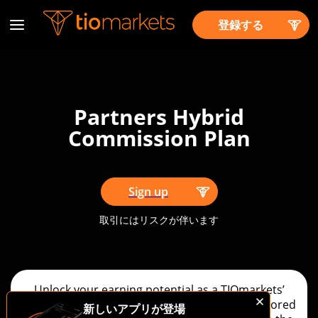
登録する
Partners Hybrid
Commission Plan
Sign up
取引にはリスクが伴います
Unlock your earning potential as a TIOmarkets’
partner with our Hybrid Commission Plan. Tailored
新しいアプリが登場