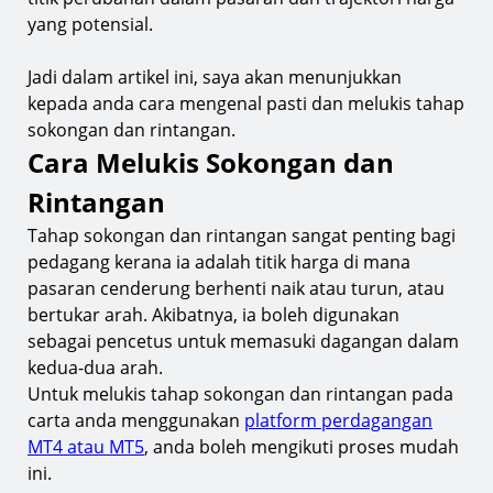
7.
Tahap sokongan dan rintangan mendatar
yang potensial.
8.
Sokongan dan rintangan garis trend
Jadi dalam artikel ini, saya akan menunjukkan
9.
Sokongan dan rintangan dinamik
kepada anda cara mengenal pasti dan melukis tahap
10.
Sokongan dan rintangan psikologi
sokongan dan rintangan.
Cara Melukis Sokongan dan
11.
Titik Pusingan
Rintangan
12.
Tahap susut nilai Fibonacci
Bagaimana mengenal pasti tahap sokongan dan
Tahap sokongan dan rintangan sangat penting bagi
rintangan yang baik
pedagang kerana ia adalah titik harga di mana
pasaran cenderung berhenti naik atau turun, atau
Bagaimana untuk berdagang menggunakan
bertukar arah. Akibatnya, ia boleh digunakan
sokongan dan rintangan
sebagai pencetus untuk memasuki dagangan dalam
13.
1. Kenal pasti tahap sokongan atau rintangan
kedua-dua arah.
14.
2.Tunggu sehingga harga mendekati tahap
Untuk melukis tahap sokongan dan rintangan pada
tersebut
carta anda menggunakan
platform perdagangan
MT4 atau MT5
, anda boleh mengikuti proses mudah
15.
3. Berjual beli semasa pantulan
ini.
16.
4. Berjual beli semasa pecahan