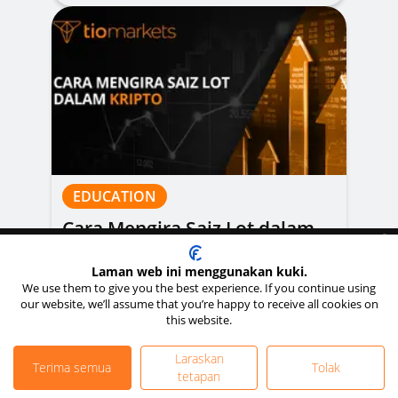
EDUCATION
Cara Mengira Saiz Lot dalam
Berdagang secara bertanggungjawab:
Perdagangan secara margin
Kripto
membawa risiko tinggi kehilangan wang dengan cepat akibat leveraj.
Laman web ini menggunakan kuki.
We use them to give you the best experience. If you continue using
our website, we’ll assume that you’re happy to receive all cookies on
this website.
Laraskan
Terima semua
Tolak
tetapan