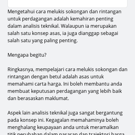
Mengetahui cara melukis sokongan dan rintangan
Cara Melukis Sokongan dan Rintangan
untuk perdagangan adalah kemahiran penting
1.
1. Buka carta harga
dalam analisis teknikal. Walaupun ia merupakan
2.
2. Cari kemuncak dan kemerosotan yang signifikan
salah satu konsep asas, ia juga dianggap sebagai
salah satu yang paling penting.
3.
3. Lukis garisan sokongan dan rintangan
4.
4. Semak kesahihan
Mengapa begitu?
Bagaimana untuk tidak melukis sokongan dan
Ringkasnya, mempelajari cara melukis sokongan dan
rintangan pada carta anda
rintangan dengan betul adalah asas untuk
Apakah sokongan dan rintangan dalam
memahami carta harga. Ini boleh membantu anda
perdagangan
membuat keputusan perdagangan yang lebih baik
5.
Sokongan
dan berasaskan maklumat.
6.
Rintangan
Aspek lain analisis teknikal juga sangat bergantung
Mengapa sokongan dan rintangan terbentuk
pada konsep ini. Kegagalan memahaminya boleh
menghalang keupayaan anda untuk meramalkan
Jenis-jenis sokongan dan rintangan
titik perubahan dalam pasaran dan trajektori harga