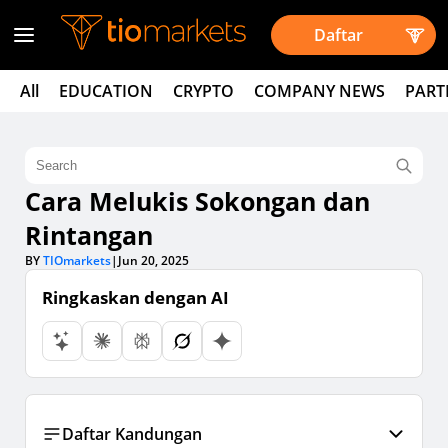
Daftar
All
EDUCATION
CRYPTO
COMPANY NEWS
PART
Cara Melukis Sokongan dan
Rintangan
BY
TIOmarkets
|
Jun 20, 2025
Ringkaskan dengan AI
Daftar Kandungan