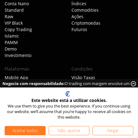
Conta Nano
Índices
Standard
Commodities
Raw
Ações
VIP Black
Criptomoedas
Copy Trading
Futuros
Islamic
PAMM
Demo
Investimento
Plataformas
Condições
Mobile App
Visão Taxas
Negocie com responsabilidade:
O trading com margem envolve um
MT4
Pastas
elevado risco de perder dinheiro rapidamente, devido à alavancagem.
MT5
Swaps
Chamadas de margem
Este website está a utilizar cookies.
We use them to give you the best experience. If you continue using
Empresa
Legal
our website, we’ll assume that you’re happy to receive all cookies on
this website.
Sobre TIOmarkets
Acordo Cliente
Conheça a equipe
Política Execução
Aceitar todos
Não, ajustar
Negar
O nosso modelo de negócio
Política AML