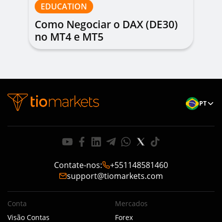
EDUCATION
Como Negociar o DAX (DE30)
no MT4 e MT5
PT
Contate-nos
:
+551148581460
support@tiomarkets.com
Conta
Mercados
Visão Contas
Forex