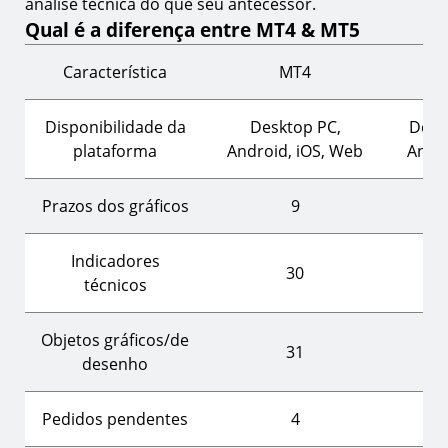
análise técnica do que seu antecessor.
Qual é a diferença entre MT4 & MT5
Característica
MT4
Disponibilidade da
Desktop PC,
Desk
plataforma
Android, iOS, Web
Andro
Prazos dos gráficos
9
Indicadores
30
técnicos
Objetos gráficos/de
31
desenho
Pedidos pendentes
4