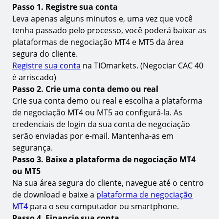
16.
O que são MT4 & MT5?
Passo 1. Registre sua conta
Leva apenas alguns minutos e, uma vez que você
17.
Qual é a diferença entre MT4 & MT5
tenha passado pelo processo, você poderá baixar as
18.
Posso negociar o CAC 40 tanto no MT4 quanto no
plataformas de negociação MT4 e MT5 da área
MT5?
segura do cliente.
19.
Como encontro ou adiciono o CAC 40 ao MT4 ou
Registre sua conta
na TIOmarkets. (Negociar CAC 40
MT5?
é arriscado)
Passo 2. Crie uma conta demo ou real
20.
Quais são os horários de negociação do CAC 40?
Crie sua conta demo ou real e escolha a plataforma
21.
Qual é o depósito mínimo necessário para
de negociação MT4 ou MT5 ao configurá-la. As
negociar o CAC 40 no MT4 & MT5?
credenciais de login da sua conta de negociação
22.
É possível automatizar minha negociação do CAC
serão enviadas por e-mail. Mantenha-as em
40 no MT4 & MT5?
segurança.
23.
Quais são as taxas de negociação ao negociar o
Passo 3. Baixe a plataforma de negociação MT4
CAC 40 no MT4 & MT5?
ou MT5
24.
Como começo a negociar o CAC 40 no MT4 ou
Na sua área segura do cliente, navegue até o centro
MT5?
de download e baixe a
plataforma de negociação
MT4
para o seu computador ou smartphone.
Saiba mais sobre a negociação de índices
Passo 4. Financie sua conta