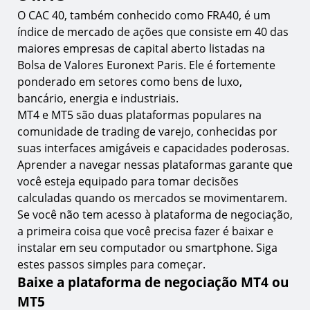
8.
Etapa 1. Encontre o CAC 40 na janela de observação
O CAC 40, também conhecido como FRA40, é um
do mercado
índice de mercado de ações que consiste em 40 das
9.
Etapa 2. Defina os parâmetros da sua negociação
maiores empresas de capital aberto listadas na
Bolsa de Valores Euronext Paris. Ele é fortemente
10.
Etapa 3. Execute e coloque sua negociação
ponderado em setores como bens de luxo,
Os fundamentos da negociação do CAC 40 em
bancário, energia e industriais.
MT4 & MT5
MT4 e MT5 são duas plataformas populares na
11.
Especificação do contrato do CAC 40
comunidade de trading de varejo, conhecidas por
suas interfaces amigáveis e capacidades poderosas.
O que move os preços do CAC 40
Aprender a navegar nessas plataformas garante que
12.
Análise de mercado e geração de sinais de
você esteja equipado para tomar decisões
negociação
calculadas quando os mercados se movimentarem.
13.
Alavancagem e requisitos de margem
Se você não tem acesso à plataforma de negociação,
a primeira coisa que você precisa fazer é baixar e
14.
Tamanhos de lote e fundamentos de gestão de
risco
instalar em seu computador ou smartphone. Siga
estes passos simples para começar.
FAQ
Baixe a plataforma de negociação MT4 ou
15.
O que é o CAC 40?
MT5