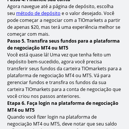
Negocie o CAC 40 no MT4 e MT5 com a
Agora navegue até a página de depósito, escolha
TIOmarkets
seu
método de depósito
e o valor desejado. Você
pode começar a negociar com a TIOmarkets a partir
de apenas $20, mas terá uma experiência melhor se
começar com mais.
Passo 5. Transfira seus fundos para a plataforma
de negociação MT4 ou MT5
Você está quase lá! Uma vez que tenha feito um
depósito bem-sucedido, agora você precisa
transferir seus fundos da carteira TIOmarkets para a
plataforma de negociação MT4 ou MT5. Vá para
gerenciar fundos e transfira os fundos da sua
carteira TIOmarkets para a conta de negociação que
você criou nos passos anteriores.
Etapa 6. Faça login na plataforma de negociação
MT4 ou MT5
Quando você fizer login na plataforma de
negociação MT4 ou MT5, deve notar que seu saldo