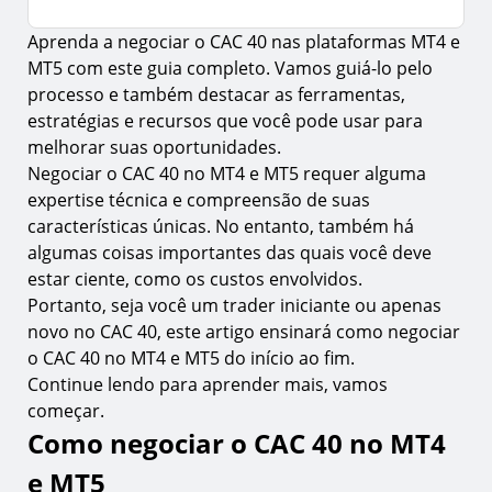
Aprenda a negociar o CAC 40 nas plataformas MT4 e
Como negociar o CAC 40 no MT4 e MT5
MT5 com este guia completo. Vamos guiá-lo pelo
1.
Baixe a plataforma de negociação MT4 ou MT5
processo e também destacar as ferramentas,
2.
Passo 1. Registre sua conta
estratégias e recursos que você pode usar para
melhorar suas oportunidades.
3.
Passo 2. Crie uma conta demo ou real
Negociar o CAC 40 no MT4 e MT5 requer alguma
4.
Passo 3. Baixe a plataforma de negociação MT4 ou
expertise técnica e compreensão de suas
MT5
características únicas. No entanto, também há
5.
Passo 4. Financie sua conta
algumas coisas importantes das quais você deve
estar ciente, como os custos envolvidos.
6.
Passo 5. Transfira seus fundos para a plataforma
Portanto, seja você um trader iniciante ou apenas
de negociação MT4 ou MT5
novo no CAC 40, este artigo ensinará como negociar
7.
Etapa 6. Faça login na plataforma de negociação
o CAC 40 no MT4 e MT5 do início ao fim.
MT4 ou MT5
Continue lendo para aprender mais, vamos
Como encontrar o CAC 40 no MT4 & MT5
começar.
Como negociar o CAC 40 no MT4
Como realizar uma negociação do CAC 40 no
MT4 & MT5
e MT5