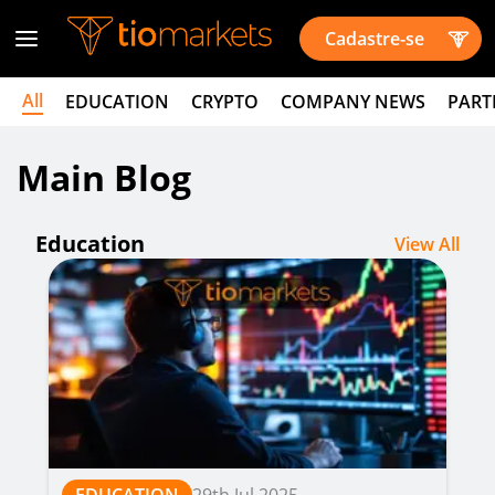
Cadastre-se
All
EDUCATION
CRYPTO
COMPANY NEWS
PART
Main Blog
Education
View All