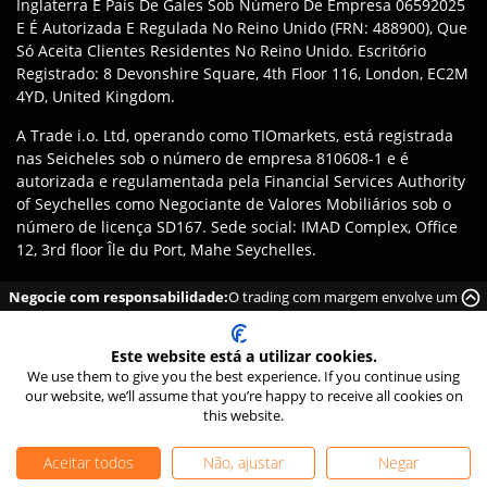
Inglaterra E País De Gales Sob Número De Empresa 06592025
E É Autorizada E Regulada No Reino Unido (FRN: 488900), Que
Só Aceita Clientes Residentes No Reino Unido. Escritório
Registrado: 8 Devonshire Square, 4th Floor 116, London, EC2M
4YD, United Kingdom.
A Trade i.o. Ltd, operando como TIOmarkets, está registrada
nas Seicheles sob o número de empresa 810608-1 e é
autorizada e regulamentada pela Financial Services Authority
of Seychelles como Negociante de Valores Mobiliários sob o
número de licença SD167. Sede social: IMAD Complex, Office
12, 3rd floor Île du Port, Mahe Seychelles.
Isenção
:
Os Clientes São Responsáveis Por Garantir Que Se
Negocie com responsabilidade:
O trading com margem envolve um
Registrem Na Entidade Apropriada Da Marca TIOmarkets De
elevado risco de perder dinheiro rapidamente, devido à alavancagem.
Acordo Com As Leis E Regulamentações De Suas Jurisdições.
Este website está a utilizar cookies.
O Acesso A Produtos Ou Serviços Pode Estar Sujeito A
We use them to give you the best experience. If you continue using
Restrições Legais Locais, E Nem Todas As Ofertas Estão
our website, we’ll assume that you’re happy to receive all cookies on
Disponíveis Em Todas As Jurisdições.
this website.
©
2026
TIO Markets Ltd. Todos Os Direitos Reservados.
Aceitar todos
Não, ajustar
Negar