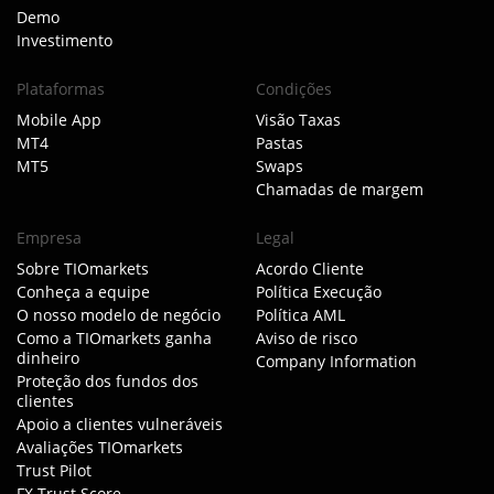
Demo
Investimento
Plataformas
Condições
Mobile App
Visão Taxas
MT4
Pastas
MT5
Swaps
Chamadas de margem
Empresa
Legal
Sobre TIOmarkets
Acordo Cliente
Conheça a equipe
Política Execução
O nosso modelo de negócio
Política AML
Como a TIOmarkets ganha
Aviso de risco
dinheiro
Company Information
Proteção dos fundos dos
clientes
Apoio a clientes vulneráveis
Avaliações TIOmarkets
Trust Pilot
FX Trust Score