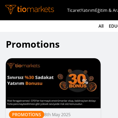
Ticaret
Yatırım
Eğitim & Ar
All
EDU
Promotions
PROMOTIONS
8th May 2025