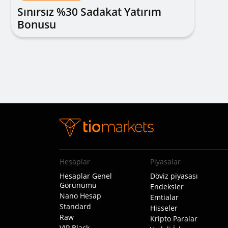
Sınırsız %30 Sadakat Yatırım
Bonusu
Hesaplar
Piyasalar
Hesaplar Genel
Döviz piyasası
Görünümü
Endeksler
Nano Hesap
Emtialar
Standard
Hisseler
Raw
Kripto Paralar
VIP Black