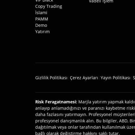
Vadeli İşlem
Copy Trading
İslami
PAMM
Demo
Yatırım
Gizlilik Politikası
|
Çerez Ayarları
|
Yayın Politikası
|
S
Risk Feragatnamesi
:
Marjla yatırım yapmak kaldır
anlayıp anlamadığınızı ve paranızı kaybetme risk
daha fazlasını yatırmayın. Profesyonel müşterileri
profesyonel danışmanlık alın. Bu bilgiler, ABD, Bi
dağıtılmak veya onlar tarafından kullanılmak üzere
bağlı olarak değiştirme hakkını saklı tutar.