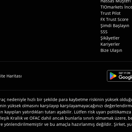
Hassas Müşteri 
TIOmarkets İnce
Trust Pilot
FX Trust Score
Şimdi Başlayın
SSS
Şikâyetler
Kariyerler
Bize Ulaşın
ite Haritası
aç nedeniyle hızlı bir şekilde para kaybetme riskinin yüksek olduğu 
inin yüksek olmasını karşılayıp karşılayamayacağınızı değerlendirme
n kayıpları yatırdıkları tutarı aşabilir. Lütfen risk uyarı politikamı
rleşik Krallık ve OFAC dahil ancak bunlarla sınırlı olmamak üzere, be
 yönlendirilmemiştir ve bu amaçla hazırlanmış değildir. Şirket, yuka