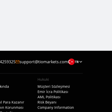
4259325
support@tiomarkets.com
TR
Hukuki
kında
Müşteri Sözleşmesi
Emir İcra Politikası
AML Politikası
l Para Kazanır
Risk Beyanı
ının Korunması
Company Information