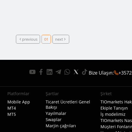
previous
01
next
Bize Ulaşın
:
+3572
Platformlar
Şartlar
Şirket
Mobile App
Ticaret Ücretleri Genel
TIOmarkets Hak
Bakışı
MT4
Ekiple Tanışın
Yayılmalar
MT5
İş modelimiz
Swaplar
TIOmarkets Nası
Marjin çağrıları
Müşteri Fonlar