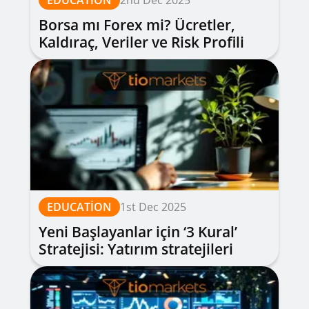
EDUCATION
2nd Dec 2025
Borsa mı Forex mi? Ücretler,
Kaldıraç, Veriler ve Risk Profili
Karşılaştırması
EDUCATION
1st Dec 2025
Yeni Başlayanlar için ‘3 Kural’
Stratejisi: Yatırım stratejileri
(zaman dilimi, tek indikatör, tek
parite)