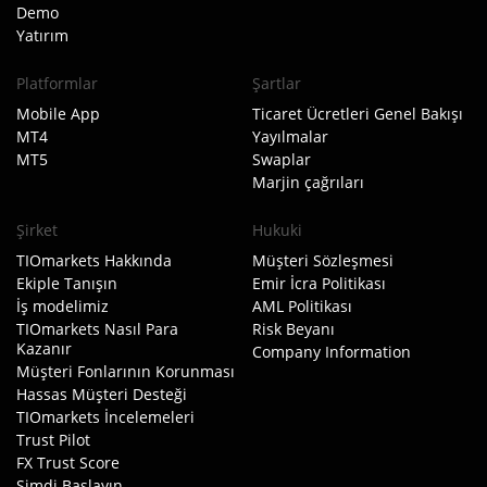
Demo
Yatırım
Platformlar
Şartlar
Mobile App
Ticaret Ücretleri Genel Bakışı
MT4
Yayılmalar
MT5
Swaplar
Marjin çağrıları
Şirket
Hukuki
TIOmarkets Hakkında
Müşteri Sözleşmesi
Ekiple Tanışın
Emir İcra Politikası
İş modelimiz
AML Politikası
TIOmarkets Nasıl Para
Risk Beyanı
Kazanır
Company Information
Müşteri Fonlarının Korunması
Hassas Müşteri Desteği
TIOmarkets İncelemeleri
Trust Pilot
FX Trust Score
Şimdi Başlayın