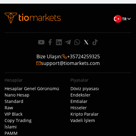
TR
Bize Ulaşın
:
+35724259325
support@tiomarkets.com
Hesaplar
Piyasalar
Hesaplar Genel Görünümü
Döviz piyasası
Nano Hesap
Endeksler
Standard
Emtialar
Raw
Hisseler
VIP Black
Kripto Paralar
Copy Trading
Vadeli İşlem
İslami
PAMM