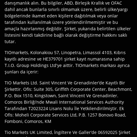
danışmanlık alın. Bu bilgiler, ABD, Birleşik Krallık ve OFAC
dahil ancak bunlarla sınırlı olmamak üzere, belirli ülke/yargı
bölgelerinde ikamet eden kişilere dağıtılmak veya onlar
tarafından kullanılmak üzere yönlendirilmemiştir ve bu
amaçla hazırlanmış değildir. Şirket, yukarıda belirtilen ülkeler
listesini kendi takdirine bağlı olarak değiştirme hakkını saklı
tutar.
TIOmarkets, Kolonakiou 57, Linopetra, Limassol 4103, Kıbrıs
kayıtlı adresine ve HE379701 şirket kayıt numarasına sahip
T.I.O. Group Holdings Ltd'ye aittir. TIOmarkets markası ayrıca
şunları da içerir:
TIO Markets Ltd. Saint Vincent Ve Grenadinler’de Kayıtlı Bir
Şirkettir. Ofis: Suite 305, Griffith Corporate Center, Beachmont,
P.O. Box 1510, Kingstown, Saint Vincent Ve Grenadinler.
Comoros Birliği’nde Mwali International Services Authority
Tarafından T2023224 Lisans Nolu İle Yetkilendirilmiştir. Ek
Ofis: Moheli Corporate Services Ltd, P.B. 1257 Bonovo Road,
Fomboni, Comoros, KM
Tio Markets UK Limited, İngiltere Ve Galler’de 06592025 Şirket