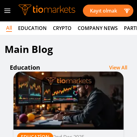
Kayıt olmak
All
EDUCATION
CRYPTO
COMPANY NEWS
PART
Main Blog
Education
View All