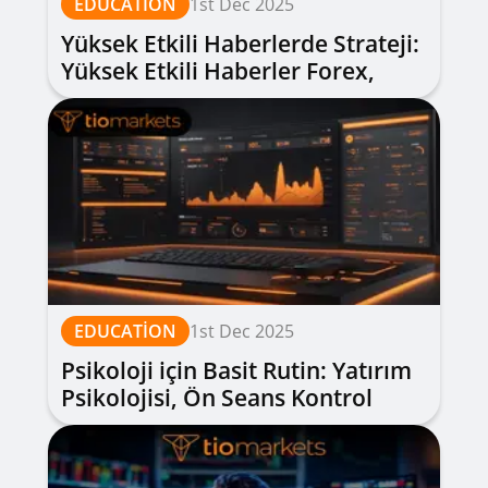
EDUCATION
1st Dec 2025
Yüksek Etkili Haberlerde Strateji:
Yüksek Etkili Haberler Forex,
Slipajdan Kaçınma ve Senaryo
Planlama
EDUCATION
1st Dec 2025
Psikoloji için Basit Rutin: Yatırım
Psikolojisi, Ön Seans Kontrol
Listesi, Hata Defteri ve Molalar