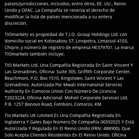
países/jurisdicciones, incluidos, entre otros, EE. UU., Reino
Unido y OFAC. La Compañía se reserva el derecho de
modificar la lista de países mencionada a su entera
discreción.
TIOmarkets es propiedad de T.I.O. Group Holdings Ltd, con
domicilio social en Kolonakiou 57, Linopetra, Limassol 4103,
Chipre, y número de registro de empresa HE379701. La marca
TIOmarkets también incluye:
TIO Markets Ltd. Una Compañía Registrada En Saint Vincent Y
Las Grenadines. Oficina: Suite 305, Griffith Corporate Center,
Beachmont, P.O. Box 1510, Kingstown, Saint Vincent Y Las
Grenadines. Autorizada Por Mwali International Services
Authority En Comoros Union Con Número De Licencia
T2023224. Oficina Adicional: Moheli Corporate Services Ltd,
P.B. 1257 Bonovo Road, Fomboni, Comoros, KM
Tio Markets UK Limited Es Una Compañía Registrada En
Inglaterra Y Gales Bajo Número De Compañía 06592025 Y Está
Autorizada Y Regulada En El Reino Unido (FRN: 488900), Que
Solo Acepta Clientes Residentes En El Reino Unido. Oficina