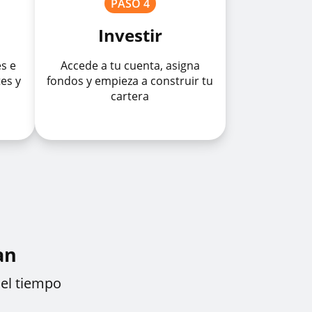
PASO 4
Investir
es e
Accede a tu cuenta, asigna
es y
fondos y empieza a construir tu
cartera
an
 el tiempo