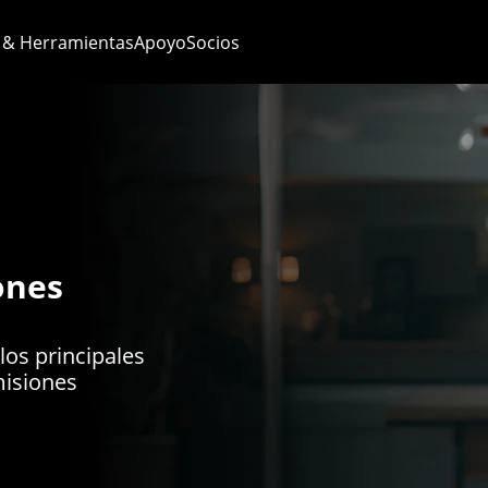
 & Herramientas
Apoyo
Socios
ones
los principales
misiones