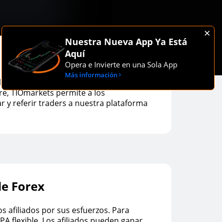
Nuestra Nueva App Ya Está
Aquí
Opera e Invierte en una Sola App
Más información
iación Forex, el programa de afiliación
e, TIOmarkets permite a los
 y referir traders a nuestra plataforma
de Forex
 afiliados por sus esfuerzos. Para
PA flexible. Los afiliados pueden ganar