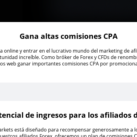
Gana altas comisiones CPA
 online y entrar en el lucrativo mundo del marketing de afil
tunidad increíble. Como bróker de Forex y CFDs de renombr
tios web ganar importantes comisiones CPA por promocionar
tencial de ingresos para los afiliados 
arkets está diseñado para recompensar generosamente a los
nuestros afiliados Forex, ofrecemos un plan de comisiones C