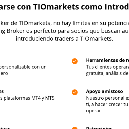
iarse con TIOmarkets como Introd
er de TIOmarkets, no hay límites en su potencia
g Broker es perfecto para socios que buscan a
introduciendo traders a TIOmarkets.
Herramientas de re
personalizable con un
Tus clientes opera
nero
gratuita, análisis 
es
Apoyo amistoso
as plataformas MT4 y MT5,
Nuestro personal ex
ti, a hacer crecer t
operar
tivas
Patrocinios