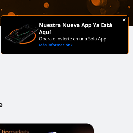
Nuestra Nueva App Ya Está
Aquí
Opera e Invierte en una Sola App
Más información
e