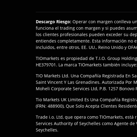
Descargo Riesgo
:
Operar con margen conlleva un
funciona el trading con margen y si puedes asumi
los clientes profesionales pueden exceder su dep
entiendes completamente. Esta información no está
incluidos, entre otros, EE. UU., Reino Unido y OF
TIOmarkets es propiedad de T.I.O. Group Holdings
HE379701. La marca TIOmarkets también incluye
TIO Markets Ltd. Una Compañía Registrada En Sain
Saint Vincent Y Las Grenadines. Autorizada Por 
Moheli Corporate Services Ltd, P.B. 1257 Bonovo
Tio Markets UK Limited Es Una Compañía Registr
(FRN: 488900), Que Solo Acepta Clientes Resident
Trade i.o. Ltd, que opera como TIOmarkets, está 
Services Authority of Seychelles como Agente de V
Seychelles.