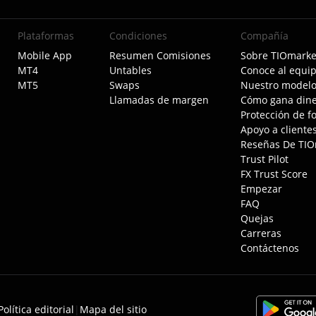
Plataformas
Condiciones
Compañía
Mobile App
Resumen Comisiones
Sobre TIOmarke
MT4
Untables
Conoce al equi
MT5
Swaps
Nuestro modelo
Llamadas de margen
Cómo gana dine
Protección de f
Apoyo a cliente
Reseñas De TIO
Trust Pilot
FX Trust Score
Empezar
FAQ
Quejas
Carreras
Contáctenos
Política editorial
|
Mapa del sitio