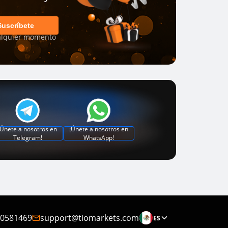
Suscríbete
alquier momento
¡Únete a nosotros en
¡Únete a nosotros en
Telegram!
WhatsApp!
0581469
support@tiomarkets.com
ES