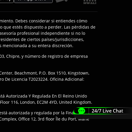
miento. Debes considerar si entiendes cómo
o que estés dispuesto a perder. Las pérdidas de
asesoría profesional independiente si no lo
esidentes de ciertos países/jurisdicciones,
ses mencionada a su entera discreción.
103, Chipre, y número de registro de empresa
 Center, Beachmont, P.O. Box 1510, Kingstown,
o De Licencia T2023224. Oficina Adicional:
tá Autorizada Y Regulada En El Reino Unido
h Floor 116, London, EC2M 4YD, United Kingdom.
24/7 Live Chat
stá autorizada y regulada por la Financial
omplex, Office 12, 3rd floor Île du Port, Mahe