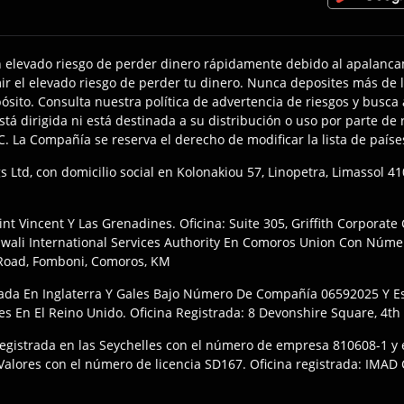
 elevado riesgo de perder dinero rápidamente debido al apalanca
r el elevado riesgo de perder tu dinero. Nunca deposites más de l
ósito. Consulta nuestra política de advertencia de riesgos y busca 
 dirigida ni está destinada a su distribución o uso por parte de r
AC. La Compañía se reserva el derecho de modificar la lista de paí
 Ltd, con domicilio social en Kolonakiou 57, Linopetra, Limassol 4
:
t Vincent Y Las Grenadines. Oficina: Suite 305, Griffith Corporate
Mwali International Services Authority En Comoros Union Con Númer
 Road, Fomboni, Comoros, KM
ada En Inglaterra Y Gales Bajo Número De Compañía 06592025 Y Es
es En El Reino Unido. Oficina Registrada: 8 Devonshire Square, 4t
registrada en las Seychelles con el número de empresa 810608-1 y e
alores con el número de licencia SD167. Oficina registrada: IMAD C