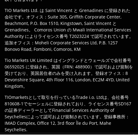
TIO Markets Ltd. は Saint Vincent と Grenadines に登録された
会社です。オフィス：Suite 305, Griffith Corporate Center,
Beachmont, P.O. Box 1510, Kingstown, Saint Vincent と
Grenadines。 Comoros Union の Mwali International Services
Authority によりライセンス番号 T2023224 で認可されています。
追加オフィス：Moheli Corporate Services Ltd, P.B. 1257
Bonovo Road, Fomboni, Comoros, KM
Tio Markets UK Limited はイングランドとウェールズで会社番号
06592025 に登録され、英国（FRN: 488900）で認可および規制を
受けており、英国居住者のみを受け入れます。登録オフィス：8
Devonshire Square, 4th Floor 116, London, EC2M 4YD, United
Kingdom。
TIOmarketsとして取引を行っているTrade i.o. Ltdは、会社番号
810608-1でセーシェルに登録されており、ライセンス番号SD167
の証券ディーラーとしてFinancial Services Authority of
Seychellesによって認可および規制されています。登録事務所：
IMAD Complex, Office 12, 3rd floor Île du Port, Mahe
Seychelles.
責任を持って取引しましょう：
レバレッジにより、証拠金取引は短期間