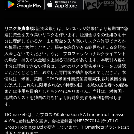
リスク免責事項
:
証拠金取引は、レバレッジ効果により短期間で急
速に資金を失う高いリスクを伴います。証拠金取引の仕組みを十
分に理解しているか、また資金を失う高いリスクを許容できるか
を慎重にご検討ください。損失を許容できる範囲を超える金額を
入金しないでください。なお、プロフェッショナルクライアント
の場合、損失が入金額を上回る可能性があります。本取引内容を
十分に理解できない場合は、当社のリスク警告ポリシーをご確認
いただくとともに、独立した専門家の助言を求めてください。本
情報は、米国、英国、OFAC(米国外国資産管理局)制裁対象国を含
む(ただしこれらに限定されない)特定の国・地域の居住者への配布
または使用を目的としたものではありません。当社は、対象国・
地域のリストを独自の判断により随時変更する権利を留保しま
す。
TIOmarketsは、キプロスのKolonakiou 57, Linopetra, Limassol
4103に登録住所を置き、会社登録番号HE379701を持つT.I.O.
Group Holdings Ltdが所有しています。TIOmarketsブランドには
以下も含まれます：