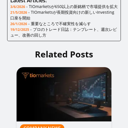
Latest Articles:
-
TIOmarketsが650以上の新銘柄で市場提供を拡大
3/6/2026
-
TIOmarketsが長期投資向けの新しいInvesting
21/5/2026
口座を開始
-
重要なところで不確実性を減らす
26/1/2026
-
プロのトレード日誌：テンプレート、週次レビ
19/12/2025
ュー、改善の回し方
Related Posts