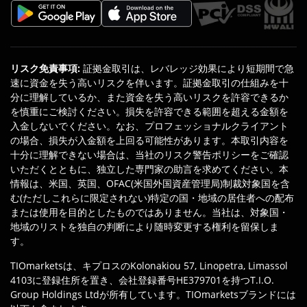
リスク免責事項
:
証拠金取引は、レバレッジ効果により短期間で急
速に資金を失う高いリスクを伴います。証拠金取引の仕組みを十
分に理解しているか、また資金を失う高いリスクを許容できるか
を慎重にご検討ください。損失を許容できる範囲を超える金額を
入金しないでください。なお、プロフェッショナルクライアント
の場合、損失が入金額を上回る可能性があります。本取引内容を
十分に理解できない場合は、当社のリスク警告ポリシーをご確認
いただくとともに、独立した専門家の助言を求めてください。本
情報は、米国、英国、OFAC(米国外国資産管理局)制裁対象国を含
む(ただしこれらに限定されない)特定の国・地域の居住者への配布
または使用を目的としたものではありません。当社は、対象国・
地域のリストを独自の判断により随時変更する権利を留保しま
す。
TIOmarketsは、キプロスのKolonakiou 57, Linopetra, Limassol
4103に登録住所を置き、会社登録番号HE379701を持つT.I.O.
Group Holdings Ltdが所有しています。TIOmarketsブランドには