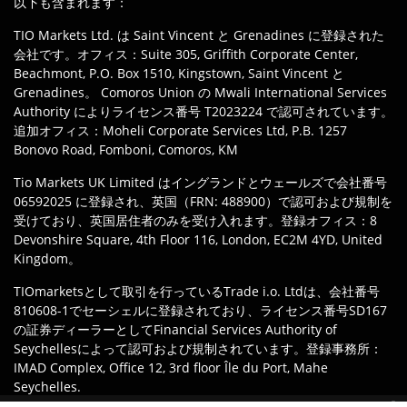
以下も含まれます：
TIO Markets Ltd. は Saint Vincent と Grenadines に登録された
会社です。オフィス：Suite 305, Griffith Corporate Center,
Beachmont, P.O. Box 1510, Kingstown, Saint Vincent と
Grenadines。 Comoros Union の Mwali International Services
Authority によりライセンス番号 T2023224 で認可されています。
追加オフィス：Moheli Corporate Services Ltd, P.B. 1257
Bonovo Road, Fomboni, Comoros, KM
Tio Markets UK Limited はイングランドとウェールズで会社番号
06592025 に登録され、英国（FRN: 488900）で認可および規制を
受けており、英国居住者のみを受け入れます。登録オフィス：8
Devonshire Square, 4th Floor 116, London, EC2M 4YD, United
Kingdom。
TIOmarketsとして取引を行っているTrade i.o. Ltdは、会社番号
810608-1でセーシェルに登録されており、ライセンス番号SD167
の証券ディーラーとしてFinancial Services Authority of
Seychellesによって認可および規制されています。登録事務所：
IMAD Complex, Office 12, 3rd floor Île du Port, Mahe
Seychelles.