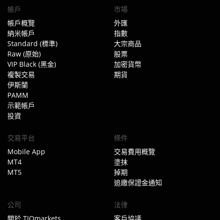
帳戶
市場
帳戶概覽
外匯
納米帳戶
指數
Standard (標準)
大宗商品
Raw (原始)
股票
VIP Black (黑金)
加密貨幣
複製交易
期貨
伊斯蘭
PAMM
示範帳戶
投資
交易平台
條件
Mobile App
交易費用概覽
MT4
塗抹
MT5
掉期
追繳保證金通知
公司
法律
關於 TIOmarkets
客戶協議