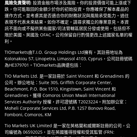
風險免責聲明
:
投資金融市場涉及風險。你的投資價值可能上漲或下
跌，你可能取回的金額少於你的初始投資。你應確保了解本產品的
運作方式，並考慮其是否適合你的財務狀況與風險承受能力。過往
表現不代表未來結果。如你不確定，請尋求獨立的專業意見。本資
訊不面向或不擬供某些國家/司法管轄區居民分發或使用，包括但不
限於美國、英國及 OFAC。公司保留自行酌情更改上述國家名單的權
利。
TIOmarkets由T.I.O. Group Holdings Ltd擁有，其註冊地址為
Kolonakiou 57, Linopetra, Limassol 4103, Cyprus，公司註冊號碼
為HE379701。TIOmarkets品牌還包括：
TIO Markets Ltd. 是一家註冊於 Saint Vincent 和 Grenadines 的
公司。辦公地址：Suite 305, Griffith Corporate Center,
Beachmont, P.O. Box 1510, Kingstown, Saint Vincent 和
Grenadines。獲得 Comoros Union Mwali International
Services Authority 授權，許可證號碼 T2023224。附加辦公室：
Moheli Corporate Services Ltd, P.B. 1257 Bonovo Road,
Fomboni, Comoros, KM
Tio Markets UK Limited 是一家在英格蘭和威爾斯註冊的公司，公
司編號為 06592025，並在英國獲得授權和受其監管 (FRN: