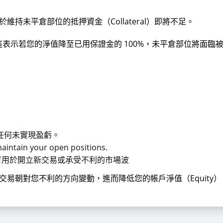
持未平倉部位的抵押資金（Collateral）即將不足。
00%。這表示若您的淨值降至已用保證金的 100%，未平倉部位將
去任何未實現盈虧。
aintain your open positions.
值，可用於開立新交易或承受不利的市場波
易朝對您不利的方向變動，進而降低您的帳戶淨值（Equity）