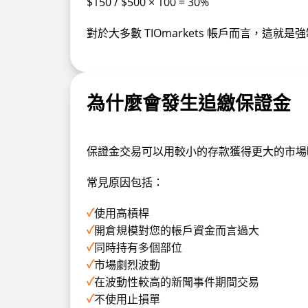
$150 / $500 × 100 = 30%
對於大多數 TIOmarkets 帳戶而言，這就
為什麼會發生追繳保證金
保證金交易可以用較小的存款獲得更大的市場
常見原因包括：
✓
使用高槓桿
✓
開倉規模對您的帳戶資金而言過大
✓
同時持有多個部位
✓
市場劇烈波動
✓
在波動性較高的新聞事件期間交易
✓
不使用止損單