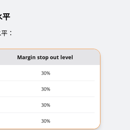
水平
水平：
Margin stop out level
30%
30%
30%
30%