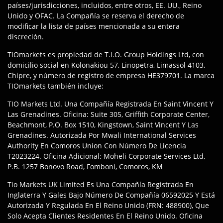
países/jurisdicciones, incluidos, entre otros, EE. UU., Reino
Unido y OFAC. La Compañía se reserva el derecho de
modificar la lista de países mencionada a su entera
discreción.
TIOmarkets es propiedad de T.I.O. Group Holdings Ltd, con
domicilio social en Kolonakiou 57, Linopetra, Limassol 4103,
Chipre, y número de registro de empresa HE379701. La marca
TIOmarkets también incluye:
TIO Markets Ltd. Una Compañía Registrada En Saint Vincent Y
Las Grenadines. Oficina: Suite 305, Griffith Corporate Center,
Beachmont, P.O. Box 1510, Kingstown, Saint Vincent Y Las
Grenadines. Autorizada Por Mwali International Services
Authority En Comoros Union Con Número De Licencia
T2023224. Oficina Adicional: Moheli Corporate Services Ltd,
P.B. 1257 Bonovo Road, Fomboni, Comoros, KM
Tio Markets UK Limited Es Una Compañía Registrada En
Inglaterra Y Gales Bajo Número De Compañía 06592025 Y Está
Autorizada Y Regulada En El Reino Unido (FRN: 488900), Que
Solo Acepta Clientes Residentes En El Reino Unido. Oficina