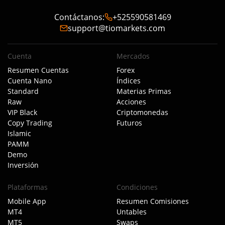
Contáctanos
:
+525590581469
support@tiomarkets.com
Cuenta
Mercados
Resumen Cuentas
Forex
Cuenta Nano
Índices
Standard
Materias Primas
Raw
Acciones
VIP Black
Criptomonedas
Copy Trading
Futuros
Islamic
PAMM
Demo
Inversión
Plataformas
Condiciones
Mobile App
Resumen Comisiones
MT4
Untables
MT5
Swaps