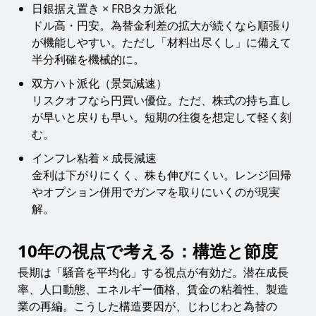
日銀据え置き × FRBタカ派化
ドル高・円安。為替金利差の拡大が続くなら順張り
が機能しやすい。ただし「材料出尽くし」に備えて
半分利確を機械的に。
双方ハト派化（景気減速）
リスクオフなら円買い優位。ただ、株式の持ち直し
が早いと戻りも早い。短期の往復を想定して軽く刻
む。
インフレ粘着 × 成長減速
金利は下がりにくく、株も伸びにくい。レンジ回帰
やオプション併用でガンマを取りにいくのが現実
解。
10年の視点で考える：構造と節度
長期は「騒音を平均化」する視点が有効だ。潜在成長
率、人口動態、エネルギー価格、賃金の粘着性、製造
業の再編。こうした構造要因が、じわじわと為替の