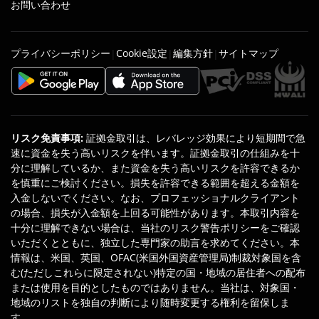
お問い合わせ
プライバシーポリシー
Cookie設定
編集方針
サイトマップ
|
|
|
リスク免責事項
:
証拠金取引は、レバレッジ効果により短期間で急
速に資金を失う高いリスクを伴います。証拠金取引の仕組みを十
分に理解しているか、また資金を失う高いリスクを許容できるか
を慎重にご検討ください。損失を許容できる範囲を超える金額を
入金しないでください。なお、プロフェッショナルクライアント
の場合、損失が入金額を上回る可能性があります。本取引内容を
十分に理解できない場合は、当社のリスク警告ポリシーをご確認
いただくとともに、独立した専門家の助言を求めてください。本
情報は、米国、英国、OFAC(米国外国資産管理局)制裁対象国を含
む(ただしこれらに限定されない)特定の国・地域の居住者への配布
または使用を目的としたものではありません。当社は、対象国・
地域のリストを独自の判断により随時変更する権利を留保しま
す。