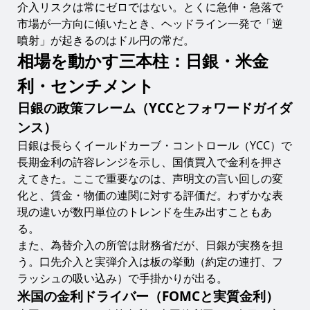
介入リスクは常にゼロではない。とくに急伸・急落で
市場が一方向に傾いたとき、ヘッドライン一発で「逆
噴射」が起きるのはドル円の常だ。
相場を動かす三本柱：日銀・米金
利・センチメント
日銀の政策フレーム（YCCとフォワードガイダ
ンス）
日銀は長らくイールドカーブ・コントロール（YCC）で
長期金利の許容レンジを示し、国債買入で金利を押さ
えてきた。ここで重要なのは、声明文の言い回しの変
化と、賃金・物価の連関に対する評価だ。わずかな表
現の違いが数円単位のトレンドを生み出すこともあ
る。
また、為替介入の所管は財務省だが、日銀が実務を担
う。口先介入と実弾介入は板の挙動（約定の連打、フ
ラッシュの吸い込み）で手掛かりが出る。
米国の金利ドライバー（FOMCと実質金利）