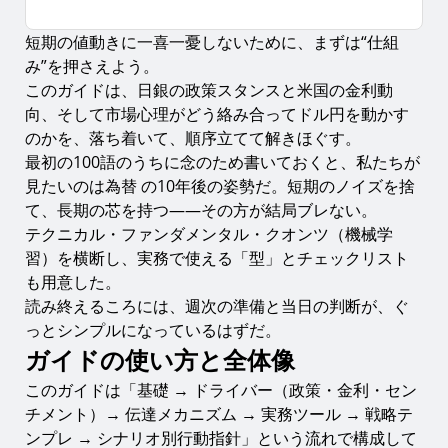
短期の値動きに一喜一憂しないために、まずは“仕組
ガイドの使い方と全体像
み”を押さえよう。
ドル円の基礎知識：市場構造と特徴
このガイドは、日銀の政策スタンスと米国の金利動
向、そして市場心理がどう絡み合ってドル円を動かす
相場を動かす三本柱：日銀・米金利・センチメント
のかを、落ち着いて、順序立てて解きほぐす。
1.
日銀の政策フレーム（YCCとフォワードガイダン
最初の100語のうちに念のため書いておくと、私たちが
ス）
見たいのは為替 の10年後の姿勢だ。短期のノイズを捨
2.
米国の金利ドライバー（FOMCと実質金利）
て、長期の芯を持つ——その方が結局ブレない。
テクニカル・ファンダメンタル・クオンツ（機械学
3.
市場センチメント（リスクオン・オフの伝達）
習）を横断し、実務で使える「型」とチェックリスト
金利差が為替に伝わるメカニズム
も用意した。
データ＆イベントの実務チェック
読み終えるころには、週次の準備と当日の判断が、ぐ
っとシンプルになっているはずだ。
テクニカルで読むUSD/JPY
ガイドの使い方と全体像
ファンダメンタル＆クオンツ の併用
このガイドは「基礎 → ドライバー（政策・金利・セン
リスク管理とポジションサイジング
チメント）→ 伝達メカニズム → 実務ツール → 戦略テ
ンプレ → シナリオ別行動指針」という流れで構成して
使える戦略テンプレ