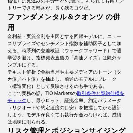
指値）は見込みの半分〜2/3で置く。刈られても再エン
トリーできる軽さが、長く残るコツだ。
ファンダメンタル＆クオンツ の併
用
金利差・実質金利を主因とする回帰モデルに、ニュー
スサプライズやセンチメント指数を補助因子として加
える。時系列の交差検証（ウォークフォワード）で過
学習を避け、指標発表直後の「高速ノイズ」は除外サ
ンプルにする。
テキスト解析で金融当局や主要メディアのトーン（タ
カ派／ハト派）を抽出し、前述のモデルにブレーク
（構造変化）として反映させるのも手である。
ここで実務の話。TIO Marketsの
取引条件と契約仕様を
チェック
し、最小ロット、証拠金率、約定パラメータ
（リクオートや約定速度の目安）を把握してから設計
しよう。モデルが良くても執行が合わなければ、成績
は地味に削られる。
リスク管理とポジションサイジング