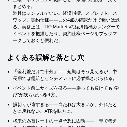
まとめる。
道具はシンプルでいい。経済指標、スプレッド、ス
ワップ、契約仕様——この4点の確認だけで迷いは減
る。実務上は、TIO Marketsの経済指標カレンダーで
イベントを把握したり、契約仕様ページをブックマ
ークしておくと便利だ。
よくある誤解と落とし穴
「金利差だけで十分」——短期はそう見えるが、中
長期では需給とセンチメントに必ず揺さぶられる。
イベント前にサイズを盛る——勝っても負けても“学
び”が残らない賭け方。
損切りが遠すぎる——当たれば大きいが、外れたと
きに戻れない。ATRを味方に。
将来の為替レートの一点予想に固執——「帯で考え