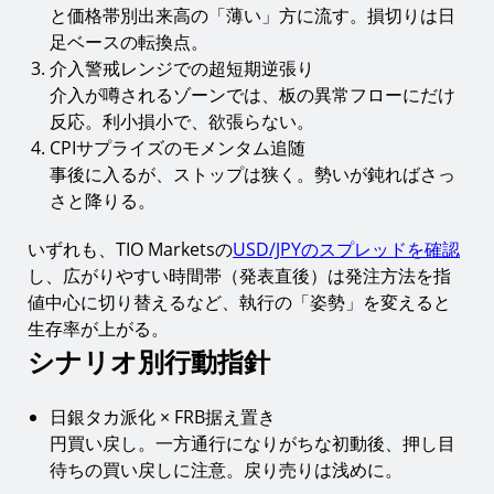
と価格帯別出来高の「薄い」方に流す。損切りは日
足ベースの転換点。
介入警戒レンジでの超短期逆張り
介入が噂されるゾーンでは、板の異常フローにだけ
反応。利小損小で、欲張らない。
CPIサプライズのモメンタム追随
事後に入るが、ストップは狭く。勢いが鈍ればさっ
さと降りる。
いずれも、TIO Marketsの
USD/JPYのスプレッドを確認
し、広がりやすい時間帯（発表直後）は発注方法を指
値中心に切り替えるなど、執行の「姿勢」を変えると
生存率が上がる。
シナリオ別行動指針
日銀タカ派化 × FRB据え置き
円買い戻し。一方通行になりがちな初動後、押し目
待ちの買い戻しに注意。戻り売りは浅めに。