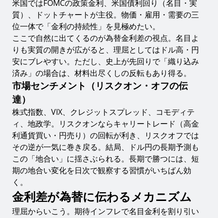
米国ではFOMCの政策金利、米国債利回り（名目・実
質）、ドットチャートが主役。物価・雇用・需要の三
位一体で「金利の持続性」を見極めたい。
ここで自然に出てくるのが為替金利差の視点。名目よ
りも実質の開きが広がると、理屈としてはドル高・円
安にブレやすい。ただし、史上が先回りで「織り込み
済み」の場合は、材料出尽くしの反転もあり得る。
市場センチメント（リスクオン・オフの伝
達）
株式指数、VIX、クレジットスプレッド、コモディテ
ィ、地政学。リスクオンならキャリートレード（高金
利通貨買い・円売り）の回転が利き、リスクオフでは
その逆が一気に巻き戻る。結局、ドル円の長期予測も
この「地合い」に揺さぶられる。長期で勝つには、短
期の地合い変化を日次で観察する習慣がいちばん効
く。
金利差が為替に伝わるメカニズム
理屈からいこう。期待インフレで名目金利を割り引い