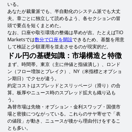
いる。
シナリオ別行動指針
あなたが裁量派でも、半自動化のシステム派でも大丈
夫。章ごとに独立して読めるよう、各セクションの冒
10年の視点で考える：構造と節度
頭で要点を短くまとめた。
週次ルーティンと道具箱
なお、口座や取引環境の整備は早めが吉。たとえばTIO
Marketsでは
数分で口座を開設
できるため、基盤を用意
よくある誤解と落とし穴
して検証と少額運用を並走させるのが現実的だ。
まとめ：芯を持ち、軽く構える
ドル円の基礎知識：市場構造と特徴
まず、時間帯。東京（主に仲値と指値潰し）、ロンド
ン（フロー増加とブレイク）、NY（米指標とオプショ
ン期日）でクセが違う。
約定コストはスプレッドとスリッページ（滑り）の合
算。板厚やニュース時のスプレッド拡大も織り込も
う。
為替市場は先物・オプション・金利スワップ・国債市
場と密接につながっている。これらのサヤ寄せで「表
の値段」が動き、ニュースが後から理由付けをするこ
とも多い。