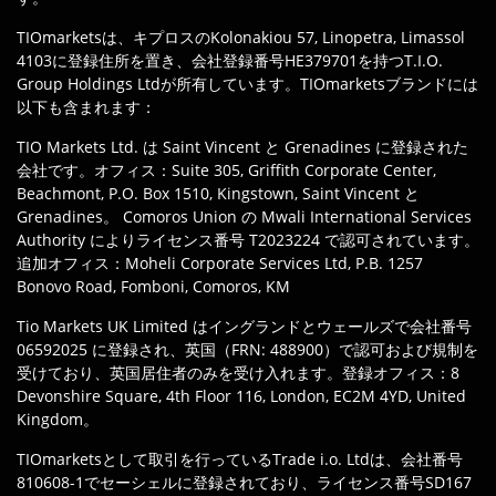
TIOmarketsは、キプロスのKolonakiou 57, Linopetra, Limassol
4103に登録住所を置き、会社登録番号HE379701を持つT.I.O.
Group Holdings Ltdが所有しています。TIOmarketsブランドには
以下も含まれます：
TIO Markets Ltd. は Saint Vincent と Grenadines に登録された
会社です。オフィス：Suite 305, Griffith Corporate Center,
Beachmont, P.O. Box 1510, Kingstown, Saint Vincent と
Grenadines。 Comoros Union の Mwali International Services
Authority によりライセンス番号 T2023224 で認可されています。
追加オフィス：Moheli Corporate Services Ltd, P.B. 1257
Bonovo Road, Fomboni, Comoros, KM
Tio Markets UK Limited はイングランドとウェールズで会社番号
06592025 に登録され、英国（FRN: 488900）で認可および規制を
受けており、英国居住者のみを受け入れます。登録オフィス：8
Devonshire Square, 4th Floor 116, London, EC2M 4YD, United
Kingdom。
TIOmarketsとして取引を行っているTrade i.o. Ltdは、会社番号
810608-1でセーシェルに登録されており、ライセンス番号SD167