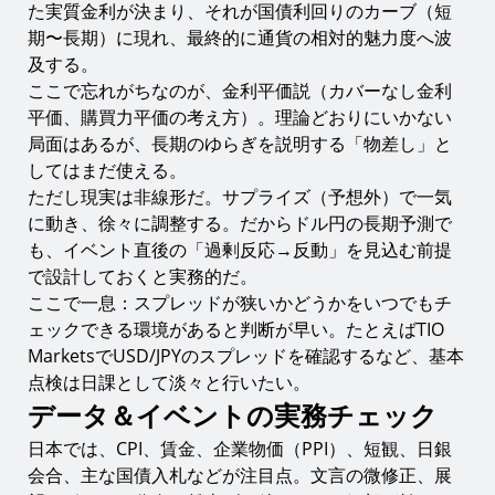
た実質金利が決まり、それが国債利回りのカーブ（短
期〜長期）に現れ、最終的に通貨の相対的魅力度へ波
及する。
ここで忘れがちなのが、金利平価説（カバーなし金利
平価、購買力平価の考え方）。理論どおりにいかない
局面はあるが、長期のゆらぎを説明する「物差し」と
してはまだ使える。
ただし現実は非線形だ。サプライズ（予想外）で一気
に動き、徐々に調整する。だからドル円の長期予測で
も、イベント直後の「過剰反応→反動」を見込む前提
で設計しておくと実務的だ。
ここで一息：スプレッドが狭いかどうかをいつでもチ
ェックできる環境があると判断が早い。たとえばTIO
MarketsでUSD/JPYのスプレッドを確認するなど、基本
点検は日課として淡々と行いたい。
データ＆イベントの実務チェック
日本では、CPI、賃金、企業物価（PPI）、短観、日銀
会合、主な国債入札などが注目点。文言の微修正、展