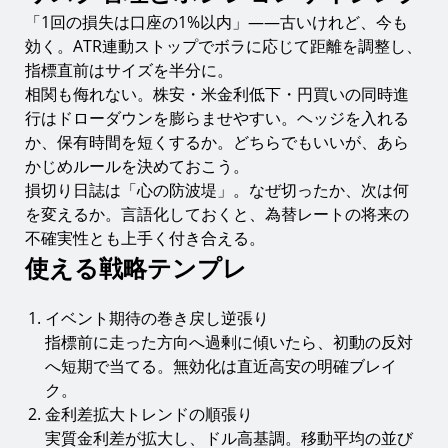
「1回の損失は口座の1%以内」——古いけれど、今も
効く。ATR連動ストップでボラに応じて距離を調整し、
指標直前はサイズを半分に。
相関も侮れない。株安・米金利低下・円買いの同時進
行はドローダウンを膨らませやすい。ヘッジを入れる
か、保有時間を短くするか。どちらでもいいが、あら
かじめルールを決めておこう。
損切り日誌は「心の防波堤」。なぜ切ったか、次は何
を変えるか。言語化しておくと、為替レートの将来の
不確実性とも上手く付き合える。
使える戦略テンプレ
イベント期待の巻き戻し逆張り
指標前に走った方向へ過剰に傾いたら、初動の反対
へ短期で当てる。無効化は直近高安の明確ブレイ
ク。
金利差拡大トレンドの順張り
実質金利差が拡大し、ドル高基調。移動平均の並び