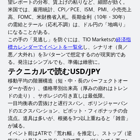
望レポートの分布、賃上げの粘りなど、細部が効く。
米国では、雇用統計、CPI／PCE、ISM、PMI、小売売上
高、FOMC、米財務省入札。長期金利（10年・30年）
の需給とテール（応札不調）は、ドル円の「地鳴り」
になることがある。
この手の「見逃し」を防ぐには、TIO Marketsの
経済指
標カレンダーでイベントを一覧化
し、シナリオ（良／
悪／大外れ）を3パターンで想定するのが現実的であ
る。発注はシンプルでも、準備は緻密に。
テクニカルで読むUSD/JPY
移動平均の階層構造（短・中・長のパーフェクトオー
ダーか否か）、価格帯別出来高（厚みの崩れはトレン
ドの走り）、サポレジの引き直しは最低限。
一目均衡表の雲抜けと遅行スパン、ボリンジャーバン
ドのエクスパンション、ピボット・フィボナッチの合
流点。道具は多いが、根拠を3つ以上重ねると「雑音」
が減る。
イベント前はATRで「荒れ幅」を推定し、ストップ（逆