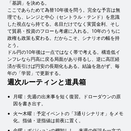
「基調」を決める。
ここであらためて為替10年後を問う。完全な予言は無
理でも、レンジと中心（セントラル・テンド）を意識
した視点なら持てる。名目だけでなく実質金利、そし
て貿易・投資のフローも考慮に入れる。10年のうちに
政権も政策も変わる。だからこそ、シナリオの幅を持
とう。
ドル円の10年後は一点ではなく帯で考える。構造低イ
ンフレなら円高に戻る局面があり得るし、逆に高圧経
済が長引けば円安の長期化もある。結論を急がず、毎
年の「学習」で更新する。
週次ルーティンと道具箱
月曜：先週の出来事を短く復習。ドローダウンの原
因を書き出す。
火〜木曜：予定イベントの「3通りシナリオ」をメモ
化。指値・逆指値は前夜に置く。
金曜：ポジションの棚卸しし、来週の仮説を一文で