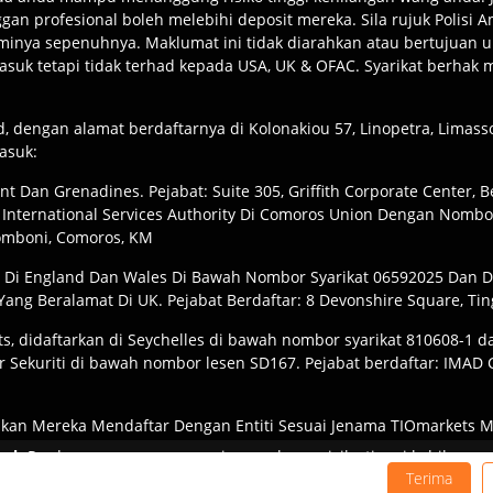
an profesional boleh melebihi deposit mereka. Sila rujuk Polisi 
inya sepenuhnya. Maklumat ini tidak diarahkan atau bertujuan u
asuk tetapi tidak terhad kepada USA, UK & OFAC. Syarikat berhak
td, dengan alamat berdaftarnya di Kolonakiou 57, Linopetra, Lima
asuk:
ent Dan Grenadines. Pejabat: Suite 305, Griffith Corporate Center, 
 International Services Authority Di Comoros Union Dengan Nomb
Fomboni, Comoros, KM
ar Di England Dan Wales Di Bawah Nombor Syarikat 06592025 Dan D
ang Beralamat Di UK. Pejabat Berdaftar: 8 Devonshire Square, Tin
s, didaftarkan di Seychelles di bawah nombor syarikat 810608-1 da
r Sekuriti di bawah nombor lesen SD167. Pejabat berdaftar: IMAD Co
kan Mereka Mendaftar Dengan Entiti Sesuai Jenama TIOmarkets 
hidmatan Mungkin Terhad Oleh Sekatan Undang-Undang Tempatan,
wab:
Perdagangan secara margin membawa risiko tinggi kehilangan 
untuk semua pelabur dan anda harus memastikan bahawa anda memah
Terima