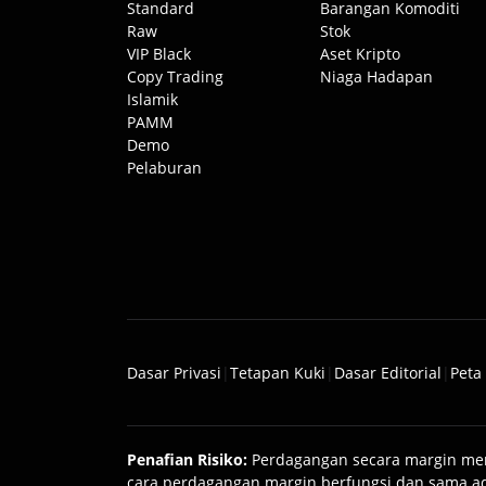
Standard
Barangan Komoditi
Raw
Stok
VIP Black
Aset Kripto
Copy Trading
Niaga Hadapan
Islamik
PAMM
Demo
Pelaburan
Dasar Privasi
|
Tetapan Kuki
|
Dasar Editorial
|
Peta
Penafian Risiko
:
Perdagangan secara margin mem
cara perdagangan margin berfungsi dan sama ad