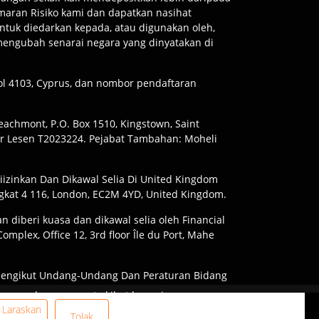
Amaran Risiko kami dan dapatkan nasihat
ntuk diedarkan kepada, atau digunakan oleh,
 mengubah senarai negara yang dinyatakan di
ssol 4103, Cyprus, dan nombor pendaftaran
Beachmont, P.O. Box 1510, Kingstown, Saint
or Lesen T2023224. Pejabat Tambahan: Moheli
iizinkan Dan Dikawal Selia Di United Kingdom
gkat 4 116, London, EC2M 4YD, United Kingdom.
n diberi kuasa dan dikawal selia oleh Financial
mplex, Office 12, 3rd floor Île du Port, Mahe
Mengikut Undang-Undang Dan Peraturan Bidang
 Dan Tidak Semua Tawaran Tersedia Di Semua
wang dengan cepat akibat leveraj.
ami risiko yang terlibat.
Laraskan
Tolak