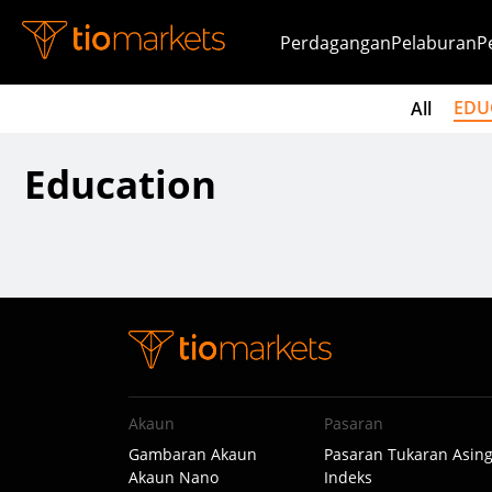
Perdagangan
Pelaburan
P
EDU
All
Education
Akaun
Pasaran
Gambaran Akaun
Pasaran Tukaran Asin
Akaun Nano
Indeks