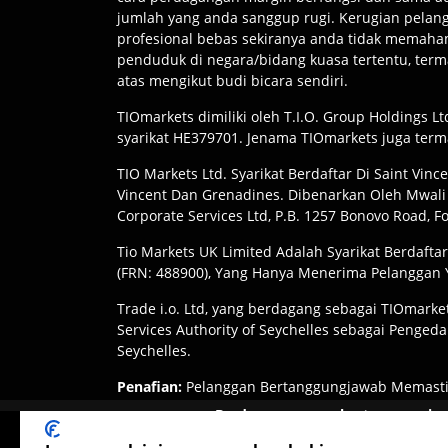
jumlah yang anda sanggup rugi. Kerugian pelangg
profesional bebas sekiranya anda tidak memaham
penduduk di negara/bidang kuasa tertentu, term
atas mengikut budi bicara sendiri.
TIOmarkets dimiliki oleh T.I.O. Group Holdings L
syarikat HE379701. Jenama TIOmarkets juga term
TIO Markets Ltd. Syarikat Berdaftar Di Saint Vinc
Vincent Dan Grenadines. Dibenarkan Oleh Mwali
Corporate Services Ltd, P.B. 1257 Bonovo Road, 
Tio Markets UK Limited Adalah Syarikat Berdaft
(FRN: 488900), Yang Hanya Menerima Pelanggan Y
Trade i.o. Ltd, yang berdagang sebagai TIOmarket
Services Authority of Seychelles sebagai Pengeda
Seychelles.
Penafian
:
Pelanggan Bertanggungjawab Memasti
Kuasa Mereka. Akses Kepada Produk Atau Perk
Berdagang secara bertanggungja
Bidang Kuasa.
Produk ini tidak sesuai 