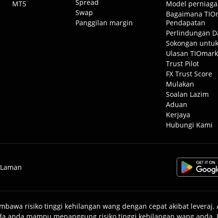
Spread
MT5
Model perniaga
Swap
Bagaimana TIO
Panggilan margin
Pendapatan
Perlindungan D
Sokongan untuk
Ulasan TIOmark
Trust Pilot
FX Trust Score
Mulakan
Soalan Lazim
Aduan
Kerjaya
Hubungi Kami
 Laman
bawa risiko tinggi kehilangan wang dengan cepat akibat leveraj
a anda mampu menanggung risiko tinggi kehilangan wang anda. Ja