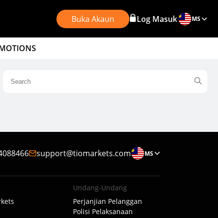
Buka Akaun
Log Masuk
MS
MOTIONS
4088466
support@tiomarkets.com
MS
Undang-Undang
kets
Perjanjian Pelanggan
Polisi Pelaksanaan