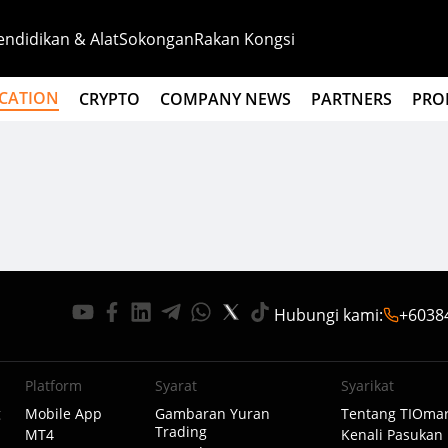
endidikan & Alat
Sokongan
Rakan Kongsi
CATION
CRYPTO
COMPANY NEWS
PARTNERS
PRO
Hubungi kami
:
+6038
Platform
Syarat
Syarikat
g
Mobile App
Gambaran Yuran
Tentang TIOmar
Trading
MT4
Kenali Pasukan