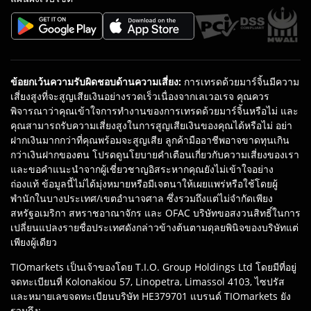
ข้อยกเว้นความรับผิดชอบด้านความเสี่ยง
:
การเทรดด้วยมาร์จิ้นมีความ
เสี่ยงสูงที่จะสูญเสียเงินอย่างรวดเร็วเนื่องจากเลเวอเรจ คุณควร
พิจารณาว่าคุณเข้าใจการทำงานของการเทรดด้วยมาร์จิ้นหรือไม่ และ
คุณสามารถรับความเสี่ยงสูงในการสูญเสียเงินของคุณได้หรือไม่ อย่า
ฝากเงินมากกว่าที่คุณพร้อมจะสูญเสีย ลูกค้ามืออาชีพอาจขาดทุนเกิน
กว่าเงินฝากของตน โปรดดูนโยบายคำเตือนเกี่ยวกับความเสี่ยงของเรา
และขอคำแนะนำจากผู้เชี่ยวชาญอิสระหากคุณยังไม่เข้าใจอย่าง
ถ่องแท้ ข้อมูลนี้ไม่ได้มุ่งหมายหรือมีเจตนาให้เผยแพร่หรือใช้โดยผู้
พำนักในบางประเทศ/เขตอำนาจศาล ซึ่งรวมถึงแต่ไม่จำกัดเพียง
สหรัฐอเมริกา สหราชอาณาจักร และ OFAC บริษัทขอสงวนสิทธิ์ในการ
เปลี่ยนแปลงรายชื่อประเทศดังกล่าวข้างต้นตามดุลยพินิจของบริษัทแต่
เพียงผู้เดียว
TIOmarkets เป็นเจ้าของโดย T.I.O. Group Holdings Ltd โดยมีที่อยู่
จดทะเบียนที่ Kolonakiou 57, Linopetra, Limassol 4103, ไซปรัส
และหมายเลขจดทะเบียนบริษัท HE379701 แบรนด์ TIOmarkets ยัง
รวมถึง: