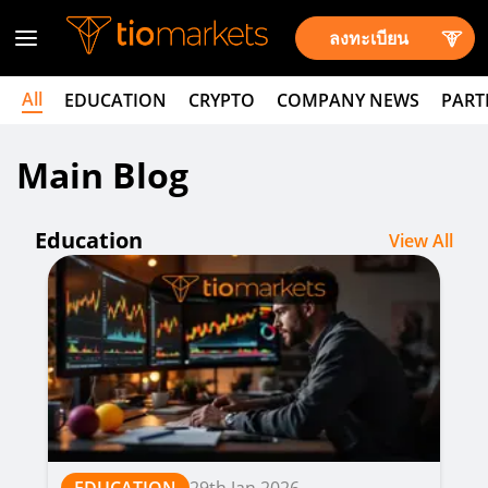
ลงทะเบียน
All
EDUCATION
CRYPTO
COMPANY NEWS
PART
Main Blog
Education
View All