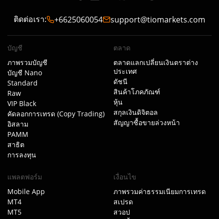
ติดต่อเรา
:
+6625060054
support@tiomarkets.com
บัญชี
ตลาด
ภาพรวมบัญชี
ตลาดแลกเปลี่ยนเงินตราต่าง
ประเทศ
บัญชี Nano
ดัชนี
Standard
สินค้าโภคภัณฑ์
Raw
หุ้น
VIP Black
สกุลเงินดิจิตอล
คัดลอกการเทรด (Copy Trading)
สัญญาซื้อขายล่วงหน้า
อิสลาม
PAMM
สาธิต
การลงทุน
แพลตฟอร์ม
เงื่อนไข
Mobile App
ภาพรวมค่าธรรมเนียมการเทรด
MT4
สเปรด
MT5
สวอป