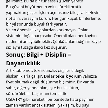
gelirsiniz. Bu da bir tür sessiz güven yaratır.
Bu güveni büyütmenin yolu, sürekli pratik
yapmaktan geçer. İşlem açmasanız bile grafik izleyin,
not alın, varsayım kurun. Her gün küçük bir ilerleme,
bir yıl sonunda büyük fark yaratır.
Ve en önemlisi: kayıplardan korkmayın. Onlar,
sistemin doğal parçasıdır. Önemli olan, her kaybın
nedenini anlayabilmektir. Çünkü anlamadığınız kayıp
sizi aynı tuzağa ikinci kez düşürür.
Sonuç: Bilgi + Disiplin =
Dayanıklılık
Artık tablo net: teknik analiz, çizgilerle değil,
alışkanlıklarla çalışır.
Dolar teknik yorum
yalnızca
fiyat okumak değil, düşünme biçimidir. Bir yanda
sabır, diğer yanda plan; işte bu iki sütun,
sürdürülebilir başarının temelidir.
USD/TRY gibi hareketli bir paritede hata payı her
zaman vardır; ancak sistemli yaklaşım, bu payı