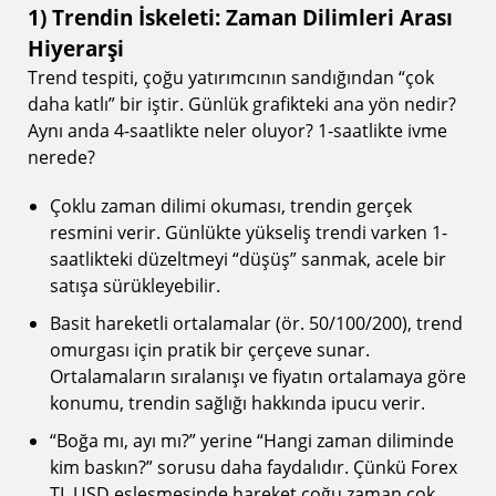
1) Trendin İskeleti: Zaman Dilimleri Arası
Hiyerarşi
Trend tespiti, çoğu yatırımcının sandığından “çok
daha katlı” bir iştir. Günlük grafikteki ana yön nedir?
Aynı anda 4-saatlikte neler oluyor? 1-saatlikte ivme
nerede?
Çoklu zaman dilimi okuması, trendin gerçek
resmini verir. Günlükte yükseliş trendi varken 1-
saatlikteki düzeltmeyi “düşüş” sanmak, acele bir
satışa sürükleyebilir.
Basit hareketli ortalamalar (ör. 50/100/200), trend
omurgası için pratik bir çerçeve sunar.
Ortalamaların sıralanışı ve fiyatın ortalamaya göre
konumu, trendin sağlığı hakkında ipucu verir.
“Boğa mı, ayı mı?” yerine “Hangi zaman diliminde
kim baskın?” sorusu daha faydalıdır. Çünkü Forex
TL USD eşleşmesinde hareket çoğu zaman çok