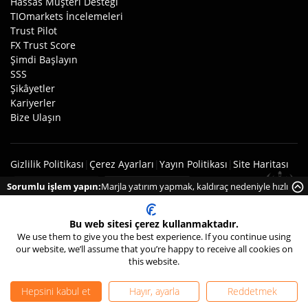
Hassas Müşteri Desteği
TIOmarkets İncelemeleri
Trust Pilot
FX Trust Score
Şimdi Başlayın
SSS
Şikâyetler
Kariyerler
Bize Ulaşın
Gizlilik Politikası
|
Çerez Ayarları
|
Yayın Politikası
|
Site Haritası
Sorumlu işlem yapın:
Marjla yatırım yapmak, kaldıraç nedeniyle hızlı
bir şekilde para kaybetme riskinin yüksek olduğu anlamına gelir.
Bu web sitesi çerez kullanmaktadır.
We use them to give you the best experience. If you continue using
Risk Feragatnamesi
:
Marjla yatırım yapmak kaldıraç
our website, we’ll assume that you’re happy to receive all cookies on
nedeniyle hızlı bir şekilde para kaybetme riskinin yüksek
this website.
olduğu anlamına gelir. Marjlı işlemlerin nasıl çalıştığını
anlayıp anlamadığınızı ve paranızı kaybetme riskinin yüksek
Hepsini kabul et
Hayır, ayarla
Reddetmek
olmasını karşılayıp karşılayamayacağınızı