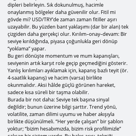
dipleri belirleyin. Sık dokunulmuş, hacimle
onaylanmış bölgeler daha güvenilir olur. Fitil mi
gövde mi? USD/TRY’de zaman zaman fitiller aşırı
uzayabilir. Bu yüzden bant yaklaşımı (dar bir alan) tek
çizgiden daha gerçekçi olur. Kırılım–onay–devam: Bir
seviye kırıldığında, piyasa çoğunlukla geri dönüp
“yoklama” yapar.
Bu geri dönüşte momentum ve mum kapanışları,
seviyenin artık karşıt role geçip geçmediğini gösterir.
Yanlış kırılımları ayıklamak için, kapanış bazlı teyit (ör.
4-saatlik kapanış) ve hacim (varsa) birlikte
okunmalıdır. Aksi hâlde güçlü görünen hareket,
sadece kısa süreli bir taşma olabilir.
Burada bir not daha: Seviye tek başına sinyal
değildir; bunun üzerine bilgi şarttır. Trend yönü,
volatilite, zaman dilimi uyumu ve haber akışıyla
birlikte düşünülmeli. “Her yerde çalışan” bir şablon
yoktur; “bizim hesabımızda, bizim risk profilimizle”