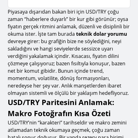
Piyasaya dışarıdan bakan biri için USD/TRY çoğu
USD/TRY Paritesini Anlamak: Makro Fotoğrafın
Kısa Özeti
zaman “haberlere duyarlı” bir kur gibi görünür; oysa
fiyatın gerçek ritmini anlamak, düzenli ve disiplinli bir
Fiyat Davranışı ve Grafik Okuma: “Resmin
okuma ister. İşte tam burada
teknik dolar yorumu
Tamamını” Görmek
devreye girer: bu grafiğin bize ne söylediğini, neyi
1.
1) Trendin İskeleti: Zaman Dilimleri Arası Hiyerarşi
sakladığını ve hangi seviyelerde sessizce uyarı
verdiğini yakalamak içindir. Kısacası, fiyatın dilini
2.
2)Dönüş Sinyalleri: Formasyonlar, Mumlar, Arz–
Talep
çözmeye çalışıyoruz; bazen fısıltıyla konuşur, bazen
net bir komut gibidir. Bunun içinde trend,
3.
3) Volatilite ve Pozisyon Boyutu: Koruma Kalkanı
momentum, volatilite, dönüş formasyonları,
Seviye İnşası: Destek, Direnç ve Geçerlilik
neredeyse her şey var. Anlık manşetlerden ibaret
Testleri
olmayan sistemli ve ölçülü bir yaklaşım hedefliyoruz.
Momentum ve İvme: Hareketin Motorunu
USD/TRY Paritesini Anlamak:
Dinlemek
Makro Fotoğrafın Kısa Özeti
Strateji Kurmak: Planı Olan, Panik Yapmaz
USD/TRY’nin “karakteri” tarihseldir ve makro zemini
Risk Yönetimi: Kazanmak Değil, Devam Etmek
atlamadan teknik okumaya geçmek, çoğu zaman
hatalı sonuç doğurur. Bir yanda rezerv para birimi
Piyasa Psikolojisi: En Büyük Değişken Biziz