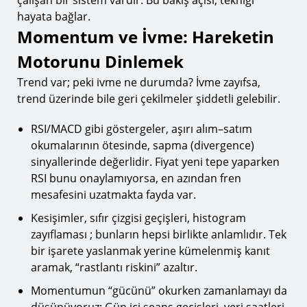
çalışan bir sistem vardır. Bu bakış açısı, tekniği
hayata bağlar.
Momentum ve İvme: Hareketin
Motorunu Dinlemek
Trend var; peki ivme ne durumda? İvme zayıfsa,
trend üzerinde bile geri çekilmeler şiddetli gelebilir.
RSI/MACD gibi göstergeler, aşırı alım–satım
okumalarının ötesinde, sapma (divergence)
sinyallerinde değerlidir. Fiyat yeni tepe yaparken
RSI bunu onaylamıyorsa, en azından fren
mesafesini uzatmakta fayda var.
Kesişimler, sıfır çizgisi geçişleri, histogram
zayıflaması ; bunların hepsi birlikte anlamlıdır. Tek
bir işarete yaslanmak yerine kümelenmiş kanıt
aramak, “rastlantı riskini” azaltır.
Momentumun “gücünü” okurken zamanlamayı da