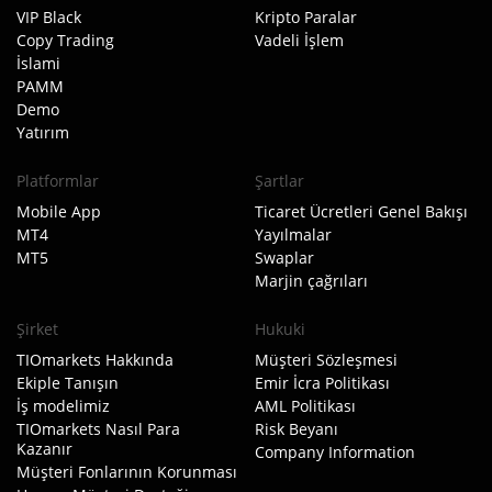
VIP Black
Kripto Paralar
Copy Trading
Vadeli İşlem
İslami
PAMM
Demo
Yatırım
Platformlar
Şartlar
Mobile App
Ticaret Ücretleri Genel Bakışı
MT4
Yayılmalar
MT5
Swaplar
Marjin çağrıları
Şirket
Hukuki
TIOmarkets Hakkında
Müşteri Sözleşmesi
Ekiple Tanışın
Emir İcra Politikası
İş modelimiz
AML Politikası
TIOmarkets Nasıl Para
Risk Beyanı
Kazanır
Company Information
Müşteri Fonlarının Korunması