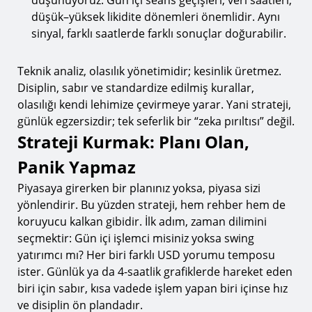
düşünüyoruz: Gün içi seans geçişleri, veri saatleri,
düşük–yüksek likidite dönemleri önemlidir. Aynı
sinyal, farklı saatlerde farklı sonuçlar doğurabilir.
Teknik analiz, olasılık yönetimidir; kesinlik üretmez.
Disiplin, sabır ve standardize edilmiş kurallar,
olasılığı kendi lehimize çevirmeye yarar. Yani strateji,
günlük egzersizdir; tek seferlik bir “zeka pırıltısı” değil.
Strateji Kurmak: Planı Olan,
Panik Yapmaz
Piyasaya girerken bir planınız yoksa, piyasa sizi
yönlendirir. Bu yüzden strateji, hem rehber hem de
koruyucu kalkan gibidir. İlk adım, zaman dilimini
seçmektir: Gün içi işlemci misiniz yoksa swing
yatırımcı mı? Her biri farklı USD yorumu temposu
ister. Günlük ya da 4-saatlik grafiklerde hareket eden
biri için sabır, kısa vadede işlem yapan biri içinse hız
ve disiplin ön plandadır.