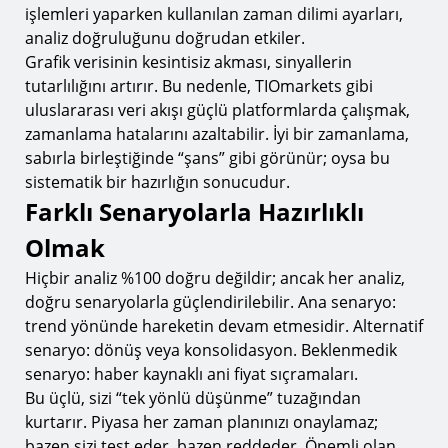
işlemleri yaparken kullanılan zaman dilimi ayarları,
analiz doğruluğunu doğrudan etkiler.
Grafik verisinin kesintisiz akması, sinyallerin
tutarlılığını artırır. Bu nedenle, TIOmarkets gibi
uluslararası veri akışı güçlü platformlarda çalışmak,
zamanlama hatalarını azaltabilir. İyi bir zamanlama,
sabırla birleştiğinde “şans” gibi görünür; oysa bu
sistematik bir hazırlığın sonucudur.
Farklı Senaryolarla Hazırlıklı
Olmak
Hiçbir analiz %100 doğru değildir; ancak her analiz,
doğru senaryolarla güçlendirilebilir. Ana senaryo:
trend yönünde hareketin devam etmesidir. Alternatif
senaryo: dönüş veya konsolidasyon. Beklenmedik
senaryo: haber kaynaklı ani fiyat sıçramaları.
Bu üçlü, sizi “tek yönlü düşünme” tuzağından
kurtarır. Piyasa her zaman planınızı onaylamaz;
bazen sizi test eder, bazen reddeder. Önemli olan,