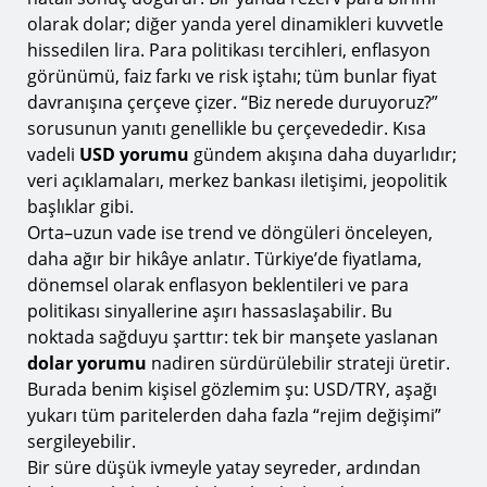
olarak dolar; diğer yanda yerel dinamikleri kuvvetle
Zamanlama: Ne Zaman İşlem Açmalı, Ne Zaman
hissedilen lira. Para politikası tercihleri, enflasyon
Beklemeli
görünümü, faiz farkı ve risk iştahı; tüm bunlar fiyat
Farklı Senaryolarla Hazırlıklı Olmak
davranışına çerçeve çizer. “Biz nerede duruyoruz?”
sorusunun yanıtı genellikle bu çerçevededir. Kısa
Günlük Analiz Rutini: Disiplinin Sessiz Gücü
vadeli
USD yorumu
gündem akışına daha duyarlıdır;
Kayıt Tutmak: Hafızaya Değil, Gerçeğe
veri açıklamaları, merkez bankası iletişimi, jeopolitik
Güvenmek
başlıklar gibi.
Stratejiyi Geliştirmek: Değişmeyen Kurallar,
Orta–uzun vade ise trend ve döngüleri önceleyen,
Güncellenen Araçlar
daha ağır bir hikâye anlatır. Türkiye’de fiyatlama,
dönemsel olarak enflasyon beklentileri ve para
Zamanla Kazanılan Şey: Güven
politikası sinyallerine aşırı hassaslaşabilir. Bu
Sonuç: Bilgi + Disiplin = Dayanıklılık
noktada sağduyu şarttır: tek bir manşete yaslanan
dolar yorumu
nadiren sürdürülebilir strateji üretir.
Burada benim kişisel gözlemim şu: USD/TRY, aşağı
yukarı tüm paritelerden daha fazla “rejim değişimi”
sergileyebilir.
Bir süre düşük ivmeyle yatay seyreder, ardından