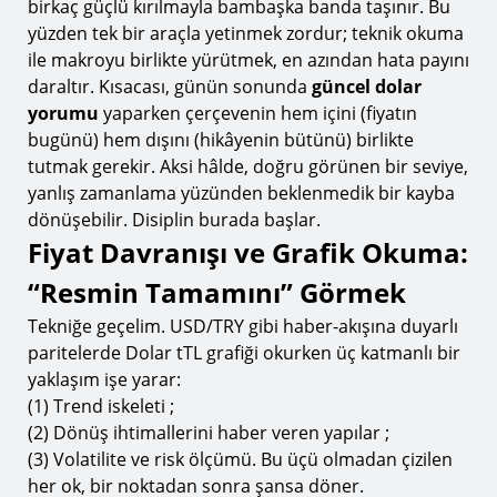
birkaç güçlü kırılmayla bambaşka banda taşınır. Bu
yüzden tek bir araçla yetinmek zordur; teknik okuma
ile makroyu birlikte yürütmek, en azından hata payını
daraltır. Kısacası, günün sonunda
güncel dolar
yorumu
yaparken çerçevenin hem içini (fiyatın
bugünü) hem dışını (hikâyenin bütünü) birlikte
tutmak gerekir. Aksi hâlde, doğru görünen bir seviye,
yanlış zamanlama yüzünden beklenmedik bir kayba
dönüşebilir. Disiplin burada başlar.
Fiyat Davranışı ve Grafik Okuma:
“Resmin Tamamını” Görmek
Tekniğe geçelim. USD/TRY gibi haber-akışına duyarlı
paritelerde Dolar tTL grafiği okurken üç katmanlı bir
yaklaşım işe yarar:
(1) Trend iskeleti ;
(2) Dönüş ihtimallerini haber veren yapılar ;
(3) Volatilite ve risk ölçümü. Bu üçü olmadan çizilen
her ok, bir noktadan sonra şansa döner.