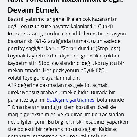
Devam Etmek
Başarılı yatırımcılar genellikle en çok kazananlar
değil, en uzun süre hayatta kalanlardır. Çünkü
forex’te kazanç, sürdürülebilirlik demektir. Pozisyon
başına riski %1–2 aralığında tutmak, uzun vadede
portföy sağlığını korur. “Zararı durdur (Stop-loss)
koymak kaybetmektir” diyenler, genellikle çoktan
kaybetmiştir. Stop, cezalandırıcı değil, koruyucu bir
mekanizmadır. Her pozisyonun büyüklüğü,
volatiliteye göre ayarlanmalıdır.
ATR değerine bakmadan rastgele lot açmak,
direksiyonsuz araba sürmek gibidir. Burada bir
parantez açalım:
Sözleşme şartnamesi
bölümünde
TIOmarkets’ın sunduğu işlem koşulları, özellikle
marjin gereksinimleri ve kaldıraç limitleri açısından
net bilgiler içerir. Bu bilgiler, risk hesabınızı yaparken
size objektif bir referans noktası sağlar. Kaldıraç
potansiyelini tanımak, onu sorumlu şekilde