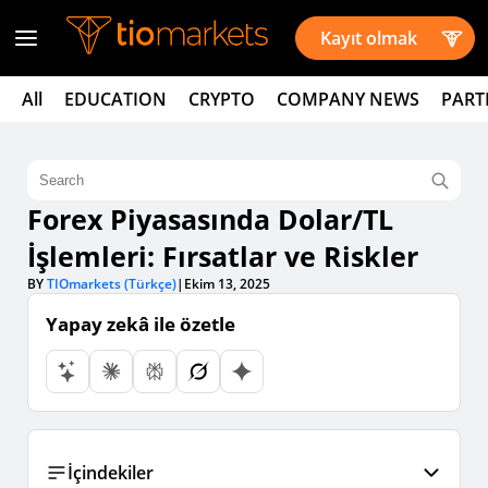
Kayıt olmak
All
EDUCATION
CRYPTO
COMPANY NEWS
PART
Forex Piyasasında Dolar/TL
İşlemleri: Fırsatlar ve Riskler
BY
TIOmarkets (Türkçe)
|
Ekim 13, 2025
Yapay zekâ ile özetle
İçindekiler