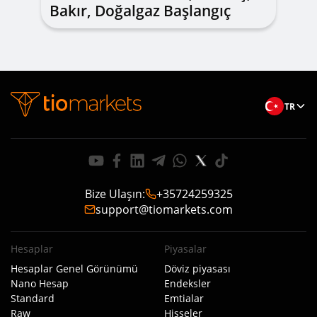
Bakır, Doğalgaz Başlangıç
Rehberi – CFD nedir?
TR
Bize Ulaşın
:
+35724259325
support@tiomarkets.com
Hesaplar
Piyasalar
Hesaplar Genel Görünümü
Döviz piyasası
Nano Hesap
Endeksler
Standard
Emtialar
Raw
Hisseler