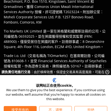
Beachmont, P.O. Box 1510, Kingstown, Saint Vincent 和
Grenadines。獲得 Comoros Union Mwali International
Services Authority 授權，許可證號碼 T2023224。附加辦公室：
Moheli Corporate Services Ltd, P.B. 1257 Bonovo Road,
Fomboni, Comoros, KM
Tio Markets UK Limited 是一家在英格蘭和威爾斯註冊的公司，公
司編號為 06592025，並在英國獲得授權和受其監管 (FRN:
488900)，僅接受居住在英國的客戶。註冊辦事處：8 Devonshire
Square, 4th Floor 116, London, EC2M 4YD, United Kingdom。
Trade i.o. Ltd（交易名稱為 TIOmarkets）在塞席爾註冊，公司編
號為 810608-1，並受 Financial Services Authority of Seychelles
授權和監管，作為證券交易商，牌照編號為 SD167。註冊辦事處：
IMAD Complex, Office 12, 3rd floor Île du Port, Mahe
請負責任地進行交易：
由於槓桿效應，保證金交易具有高度風險，可能在
Seychelles.
短時間內迅速造成資金損失。
免責聲明
:
客戶有責任確保其根據其司法管轄區的法律法規，註冊
该网站正在使用cookie。
We use them to give you the best experience. If you continue using
TIOmarkets 品牌的適當實體。產品或服務的訪問可能受當地法律限
our website, we’ll assume that you’re happy to receive all cookies on
制，且並非所有產品均在所有司法管轄區可用。
this website.
©
2026
TIO Markets Ltd. 保留所有權利。
接受所有的
不，调整
拒绝