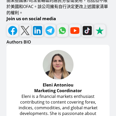
由某些國家/司法管轄區的居民分發或使用，包括但不限
於美國和OFAC。該公司擁有自行決定更改上述國家清單
的權利。
Join us on social media
Authors BIO
Eleni Antoniou
Marketing Coordinator
Eleni is a financial markets enthusiast
contributing to content covering forex,
indices, commodities, and global market
developments. She is passionate about