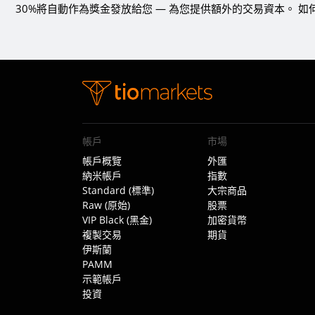
30%將自動作為獎金發放給您 — 為您提供額外的交易資本。 如何
帳戶
市場
帳戶概覽
外匯
納米帳戶
指數
Standard (標準)
大宗商品
Raw (原始)
股票
VIP Black (黑金)
加密貨幣
複製交易
期貨
伊斯蘭
PAMM
示範帳戶
投資