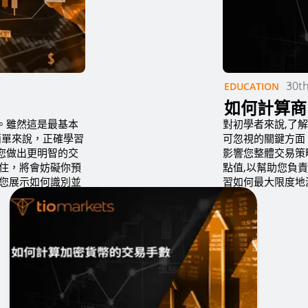
30t
EDUCATION
如何計算商
。雖然這是最基本
對初學者來說,了
簡單來說，正確學習
可忽視的關鍵方面
您做出更明智的交
影響您整體交易策
不住，將會妨礙你預
點值,以幫助您負
向您展示如何識別並
習如何最大限度地減