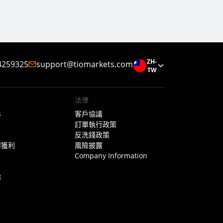
ZH-
4259325
support@tiomarkets.com
TW
法律
s
客戶協議
訂單執行政策
反洗錢政策
如何獲利
風險披露
Company Information
論