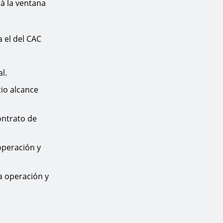
rá la ventana
 el del CAC
l.
io alcance
ontrato de
operación y
a operación y