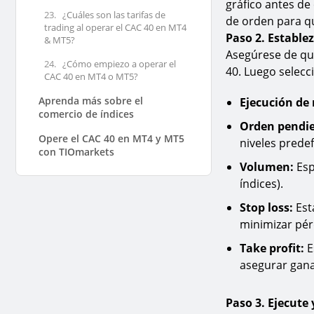
gráfico antes de
23.
¿Cuáles son las tarifas de
de orden para qu
trading al operar el CAC 40 en MT4
Paso 2. Estable
& MT5?
Asegúrese de que
24.
¿Cómo empiezo a operar el
40. Luego selecc
CAC 40 en MT4 o MT5?
Aprenda más sobre el
Ejecución de
comercio de índices
Orden pendie
Opere el CAC 40 en MT4 y MT5
niveles predef
con TIOmarkets
Volumen:
Esp
índices).
Stop loss:
Est
minimizar pér
Take profit:
E
asegurar gana
Paso 3. Ejecute