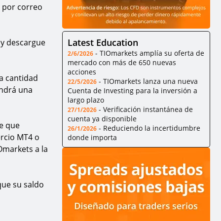
n por correo
Latest Education
 y descargue
-
TIOmarkets amplía su oferta de
2/6/2026
mercado con más de 650 nuevas
acciones
la cantidad
-
TIOmarkets lanza una nueva
22/5/2026
endrá una
Cuenta de Investing para la inversión a
largo plazo
-
Verificación instantánea de
27/1/2026
cuenta ya disponible
ne que
-
Reduciendo la incertidumbre
26/1/2026
ercio MT4 o
donde importa
Omarkets a la
que su saldo