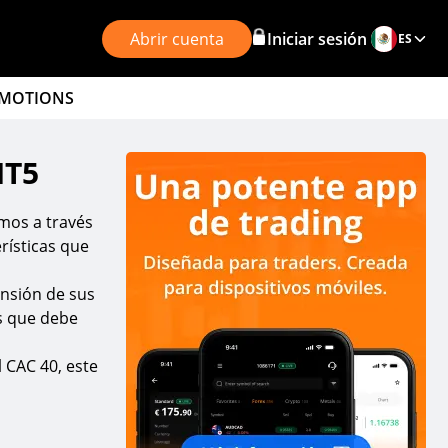
Abrir cuenta
Iniciar sesión
ES
MOTIONS
MT5
mos a través
rísticas que
ensión de sus
s que debe
 CAC 40, este