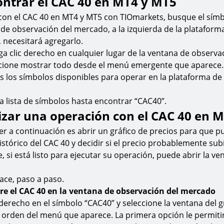
ntrar el CAC 40 en MT4 y MT5
con el CAC 40 en MT4 y MT5 con TIOmarkets, busque el sím
 de observación del mercado, a la izquierda de la plataforma
e, necesitará agregarlo.
ga clic derecho en cualquier lugar de la ventana de observa
cione mostrar todo desde el menú emergente que aparece.
s los símbolos disponibles para operar en la plataforma de
a lista de símbolos hasta encontrar “CAC40”.
zar una operación con el CAC 40 en 
r a continuación es abrir un gráfico de precios para que p
istórico del CAC 40 y decidir si el precio probablemente subi
, si está listo para ejecutar su operación, puede abrir la ve
ace, paso a paso.
re el CAC 40 en la ventana de observación del mercado
 derecho en el símbolo “CAC40” y seleccione la ventana del gr
orden del menú que aparece. La primera opción le permitir