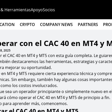
 & Herramientas
Apoyo
Socios
CATION
CRYPTO
COMPANY NEWS
PARTNERS
PRO
erar con el CAC 40 en MT4 y 
28, 2025
 el CAC 40 en MT4 y MT5 con esta guía completa. Le guiare
mbién destacaremos las herramientas, estrategias y caracte
ara mejorar su oportunidad.
 en MT4 y MT5 requiere cierta experiencia técnica y compr
únicas. Sin embargo, también hay algunas cosas importante
 como los costos involucrados.
que sea un operador principiante o simplemente nuevo en el
ñará cómo operar el CAC 40 en MT4 y MT5 de principio a fin.
do para aprender más, comencemos.
ar el CAC 40 en MT4 y MT5