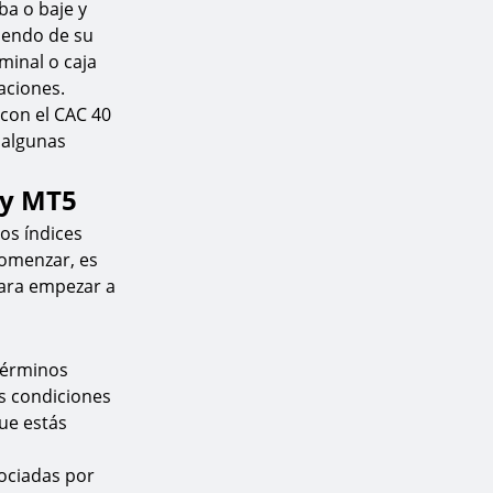
ba o baje y
diendo de su
minal o caja
aciones.
 con el CAC 40
 algunas
 y MT5
os índices
comenzar, es
para empezar a
 términos
as condiciones
que estás
ociadas por