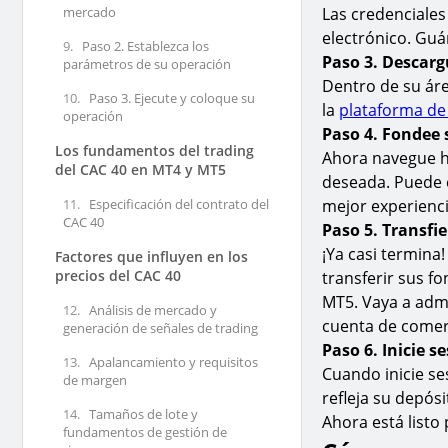
mercado
Las credenciales
electrónico. Gu
9.
Paso 2. Establezca los
Paso 3. Descarg
parámetros de su operación
Dentro de su áre
10.
Paso 3. Ejecute y coloque su
la
plataforma de
operación
Paso 4. Fondee 
Los fundamentos del trading
Ahora navegue ha
del CAC 40 en MT4 y MT5
deseada. Puede 
11.
Especificación del contrato del
mejor experienc
CAC 40
Paso 5. Transfi
¡Ya casi termina
Factores que influyen en los
precios del CAC 40
transferir sus f
MT5. Vaya a admi
12.
Análisis de mercado y
cuenta de comerc
generación de señales de trading
Paso 6. Inicie 
13.
Apalancamiento y requisitos
Cuando inicie se
de margen
refleja su depósi
14.
Tamaños de lote y
Ahora está listo
fundamentos de gestión de