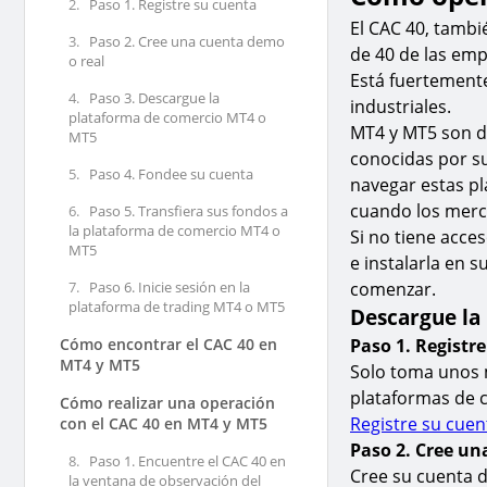
2.
Paso 1. Registre su cuenta
El CAC 40, tamb
3.
Paso 2. Cree una cuenta demo
de 40 de las emp
o real
Está fuertemente
4.
Paso 3. Descargue la
industriales.
plataforma de comercio MT4 o
MT4 y MT5 son d
MT5
conocidas por su
5.
Paso 4. Fondee su cuenta
navegar estas p
cuando los mer
6.
Paso 5. Transfiera sus fondos a
la plataforma de comercio MT4 o
Si no tiene acce
MT5
e instalarla en 
7.
Paso 6. Inicie sesión en la
comenzar.
plataforma de trading MT4 o MT5
Descargue la
Cómo encontrar el CAC 40 en
Paso 1. Registr
MT4 y MT5
Solo toma unos 
plataformas de c
Cómo realizar una operación
Registre su cuen
con el CAC 40 en MT4 y MT5
Paso 2. Cree un
8.
Paso 1. Encuentre el CAC 40 en
Cree su cuenta d
la ventana de observación del