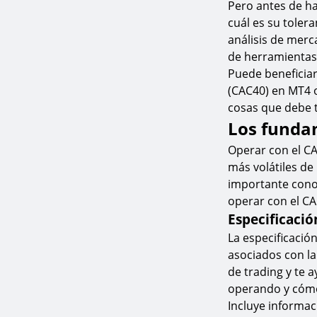
Pero antes de ha
cuál es su toler
análisis de merc
de herramientas 
Puede beneficiar
(CAC40) en MT4 
cosas que debe t
Los funda
Operar con el CA
más volátiles de
importante conoc
operar con el C
Especificació
La especificació
asociados con la
de trading y te 
operando y cómo 
Incluye informa