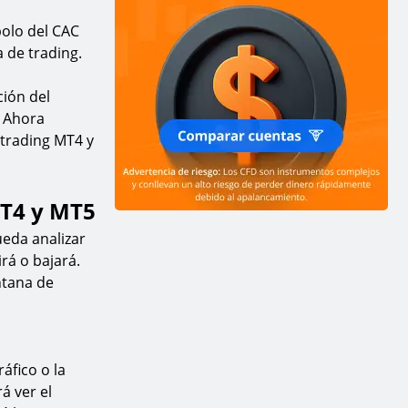
bolo del CAC
 de trading.
ción del
 Ahora
 trading MT4 y
MT4 y MT5
ueda analizar
rá o bajará.
ntana de
áfico o la
á ver el