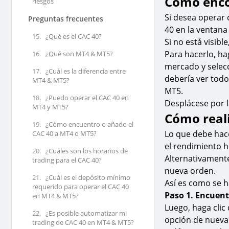
Cómo enco
riesgos
Si desea operar 
Preguntas frecuentes
40 en la ventana
15.
¿Qué es el CAC 40?
Si no está visibl
Para hacerlo, ha
16.
¿Qué son MT4 & MT5?
mercado y selec
17.
¿Cuál es la diferencia entre
debería ver todo
MT4 & MT5?
MT5.
18.
¿Puedo operar el CAC 40 en
Desplácese por l
MT4 y MT5?
Cómo reali
19.
¿Cómo encuentro o añado el
Lo que debe hace
CAC 40 a MT4 o MT5?
el rendimiento h
20.
¿Cuáles son los horarios de
Alternativamente
trading para el CAC 40?
nueva orden.
21.
¿Cuál es el depósito mínimo
Así es como se h
requerido para operar el CAC 40
Paso 1. Encuent
en MT4 & MT5?
Luego, haga clic
22.
¿Es posible automatizar mi
opción de nueva 
trading de CAC 40 en MT4 & MT5?