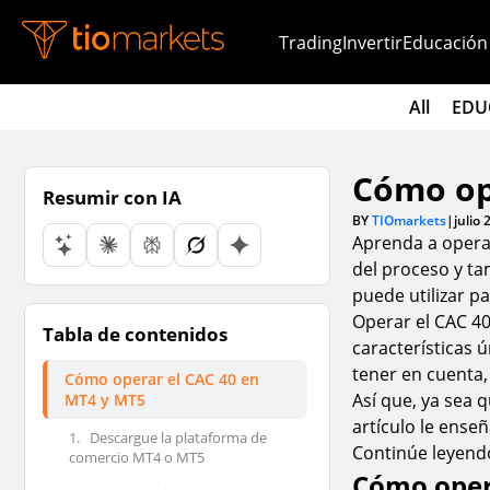
Trading
Invertir
Educación
All
EDU
Cómo op
Resumir con IA
BY
TIOmarkets
|
julio 
Aprenda a operar
del proceso y ta
puede utilizar p
Operar el CAC 40
Tabla de contenidos
características 
tener en cuenta,
Cómo operar el CAC 40 en
Así que, ya sea 
MT4 y MT5
artículo le ense
1.
Descargue la plataforma de
Continúe leyen
comercio MT4 o MT5
Cómo oper