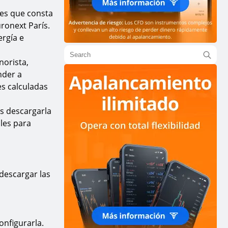
res que consta
ronext París.
rgía e
orista,
nder a
s calculadas
es descargarla
ples para
descargar las
onfigurarla.