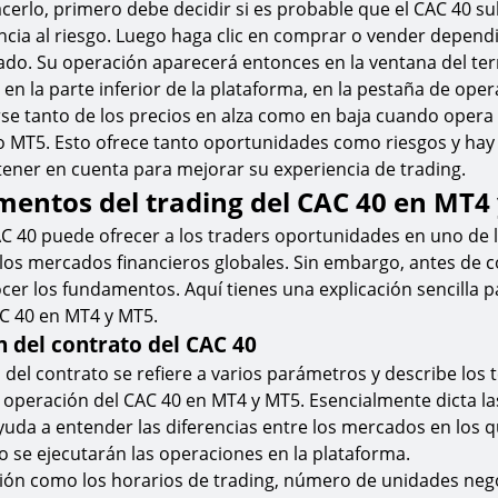
cerlo, primero debe decidir si es probable que el CAC 40 su
ancia al riesgo. Luego haga clic en comprar o vender depen
ado. Su operación aparecerá entonces en la ventana del ter
en la parte inferior de la plataforma, en la pestaña de oper
se tanto de los precios en alza como en baja cuando opera
o MT5. Esto ofrece tanto oportunidades como riesgos y hay
ener en cuenta para mejorar su experiencia de trading.
mentos del trading del CAC 40 en MT4
C 40 puede ofrecer a los traders oportunidades en uno de l
 los mercados financieros globales. Sin embargo, antes de 
er los fundamentos. Aquí tienes una explicación sencilla 
AC 40 en MT4 y MT5.
n del contrato del CAC 40
n del contrato se refiere a varios parámetros y describe los
 operación del CAC 40 en MT4 y MT5. Esencialmente dicta l
ayuda a entender las diferencias entre los mercados en los 
se ejecutarán las operaciones en la plataforma.
ción como los horarios de trading, número de unidades neg