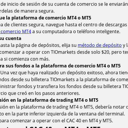
 de inicio de sesión de su cuenta de comercio se le enviará
árdelas de manera segura.
ue la plataforma de comercio MT4 o MT5
a de clientes segura, navegue hasta el centro de descargas
 comercio MT4
a su computadora o teléfono inteligente.
su cuenta
sta la página de depósitos, elija su
método de depósito
y 
comenzar a operar con TIOmarkets desde solo $20, pero t
ia si comienza con más.
era sus fondos a la plataforma de comercio MT4 o MT5
! Una vez que haya realizado un depósito exitoso, ahora tie
ondos desde su billetera TIOmarkets a la plataforma de com
nistrar fondos y transfiera los fondos desde su billetera TI
io que creó en los pasos anteriores.
sesión en la plataforma de trading MT4 o MT5
sión en la plataforma de trading MT4 o MT5, debería notar 
to en la parte inferior izquierda de la ventana del terminal.
 para comenzar a operar con el CAC 40 en MT4 y MT5.