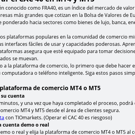
ién conocido como FRA40, es un índice del mercado de valo
resas más grandes que cotizan en la Bolsa de Valores de Eu
 ponderado hacia sectores como bienes de lujo, banca, ene
os plataformas populares en la comunidad de comercio min
s interfaces fáciles de usar y capacidades poderosas. Apre
lataformas asegura que esté equipado para tomar decisione
cados se muevan.
so a la plataforma de comercio, lo primero que debe hacer 
su computadora o teléfono inteligente. Siga estos pasos sim
 plataforma de comercio MT4 o MT5
e su cuenta
minutos, y una vez que haya completado el proceso, podrá 
omercio MT4 y MT5 desde el área de clientes segura.
ta
con TIOmarkets. (Operar el CAC 40 es riesgoso)
a cuenta demo o real
emo o real y elija la plataforma de comercio MT4 o MT5 al c