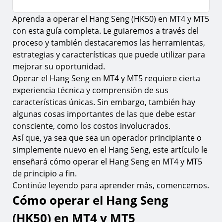
Aprenda a operar el Hang Seng (HK50) en MT4 y MT5
Cómo operar el Hang Seng (HK50) en MT4 y
MT5
con esta guía completa. Le guiaremos a través del
proceso y también destacaremos las herramientas,
1.
Descargue la plataforma de comercio MT4 o MT5
estrategias y características que puede utilizar para
2.
Paso 1. Registre su cuenta
mejorar su oportunidad.
Operar el Hang Seng en MT4 y MT5 requiere cierta
3.
Paso 2. Cree una cuenta demo o en vivo
experiencia técnica y comprensión de sus
4.
Paso 3. Descargue la plataforma de comercio MT4 o
características únicas. Sin embargo, también hay
MT5
algunas cosas importantes de las que debe estar
5.
Paso 4. Fondee su cuenta
consciente, como los costos involucrados.
Así que, ya sea que sea un operador principiante o
6.
Paso 5. Transfiera sus fondos a la plataforma de
comercio MT4 o MT5
simplemente nuevo en el Hang Seng, este artículo le
enseñará cómo operar el Hang Seng en MT4 y MT5
7.
Paso 6. Inicie sesión en la plataforma de comercio
de principio a fin.
MT4 o MT5
Continúe leyendo para aprender más, comencemos.
Cómo encontrar el Hang Seng (HK50) en MT4 y
Cómo operar el Hang Seng
MT5
(HK50) en MT4 y MT5
Cómo realizar una operación con Hang Seng en