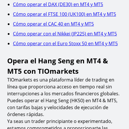
Cómo operar el DAX (DE30) en MT4 y MT5
Cómo operar el FTSE 100 (UK100) en MT4 y MT5
Cómo operar el CAC 40 en MT4 y MT5
Cómo operar con el Nikkei (JP225) en MT4 y MT5
Cómo operar con el Euro Stoxx 50 en MT4 y MT5
Opera el Hang Seng en MT4 &
MT5 con TIOmarkets
TIOmarkets es una plataforma líder de trading en
línea que proporciona acceso en tiempo real sin
interrupciones a los mercados financieros globales.
Puedes operar el Hang Seng (HK50) en MT4 & MT5,
con tarifas bajas y velocidades de ejecución de
órdenes rápidas.
Ya seas un trader principiante o experimentado,
estamos comprometidos a proporcionarte las