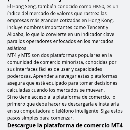
MT4 y MT5
El Hang Seng, también conocido como HK50, es un
índice del mercado de valores que rastrea las
8.
Paso 1. Encuentre el Hang Seng en la ventana de
observación del mercado
empresas más grandes cotizadas en Hong Kong.
Incluye nombres importantes como Tencent y
9.
Paso 2. Establezca los parámetros de su operación
Alibaba, lo que lo convierte en un indicador clave
10.
Paso 3. Ejecute y coloque su operación
para los operadores enfocados en los mercados
asiáticos.
Los fundamentos del trading de Hang Seng
(HK50) en MT4 y MT5
MT4 y MT5 son dos plataformas populares en la
comunidad de comercio minorista, conocidas por
11.
Especificación del contrato de Hang Seng
sus interfaces fáciles de usar y capacidades
Qué mueve los precios del Hang Seng
poderosas. Aprender a navegar estas plataformas
asegura que esté equipado para tomar decisiones
12.
Análisis de mercado y generación de señales de
trading
calculadas cuando los mercados se muevan.
Si no tiene acceso a la plataforma de comercio, lo
13.
Apalancamiento y requisitos de margen
primero que debe hacer es descargarla e instalarla
14.
Tamaños de lote y aspectos esenciales de gestión
en su computadora o teléfono inteligente. Siga estos
de riesgos
pasos simples para comenzar.
Preguntas frecuentes
Descargue la plataforma de comercio MT4