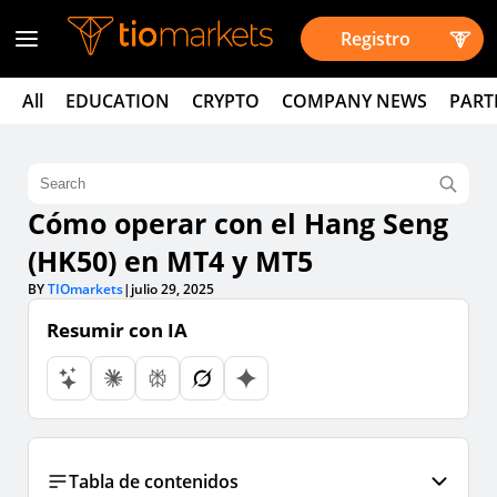
Registro
All
EDUCATION
CRYPTO
COMPANY NEWS
PART
Cómo operar con el Hang Seng
(HK50) en MT4 y MT5
BY
TIOmarkets
|
julio 29, 2025
Resumir con IA
Tabla de contenidos