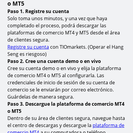
o MT5
15.
¿Qué es Hang Seng (HK50)?
Paso 1. Registre su cuenta
16.
¿Qué es MT4 & MT5?
Solo toma unos minutos, y una vez que haya
17.
¿Cuál es la diferencia entre MT4 & MT5?
completado el proceso, podrá descargar las
plataformas de comercio MT4 y MT5 desde el área
18.
¿Puedo operar el Hang Seng en MT4 y MT5?
de clientes segura.
19.
¿Cómo encuentro o añado el Hang Seng a MT4 o
Registre su cuenta
con TIOmarkets. (Operar el Hang
MT5?
Seng es riesgoso)
20.
¿Cuáles son los horarios de trading para el Hang
Paso 2. Cree una cuenta demo o en vivo
Seng?
Cree su cuenta demo o en vivo y elija la plataforma
de comercio MT4 o MT5 al configurarla. Las
21.
¿Cuál es el depósito mínimo requerido para
operar el Hang Seng en MT4 & MT5?
credenciales de inicio de sesión de su cuenta de
comercio se le enviarán por correo electrónico.
22.
¿Es posible automatizar mi trading de Hang Seng
en MT4 & MT5?
Guárdelas de manera segura.
Paso 3. Descargue la plataforma de comercio MT4
23.
¿Cuáles son las tarifas de trading al operar el Hang
o MT5
Seng en MT4 & MT5?
Dentro de su área de clientes segura, navegue hasta
24.
¿Cómo empiezo a operar el Hang Seng en MT4 o
el centro de descargas y descargue la
plataforma de
MT5?
comercio MT4
a su computadora o teléfono