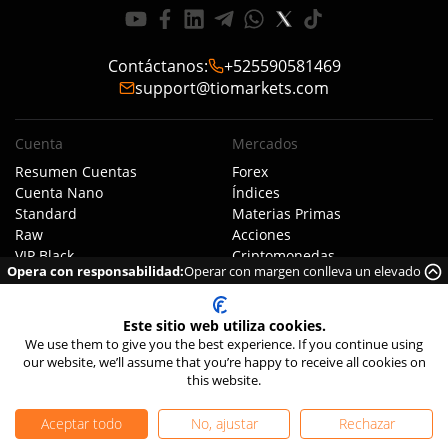
Contáctanos
:
+525590581469
support@tiomarkets.com
Cuenta
Mercados
Resumen Cuentas
Forex
Cuenta Nano
Índices
Standard
Materias Primas
Raw
Acciones
VIP Black
Criptomonedas
Opera con responsabilidad:
Operar con margen conlleva un elevado
Copy Trading
Futuros
riesgo de perder dinero rápidamente debido al apalancamiento.
Islamic
PAMM
Este sitio web utiliza cookies.
Demo
We use them to give you the best experience. If you continue using
Inversión
our website, we’ll assume that you’re happy to receive all cookies on
this website.
Plataformas
Condiciones
Aceptar todo
No, ajustar
Rechazar
Mobile App
Resumen Comisiones