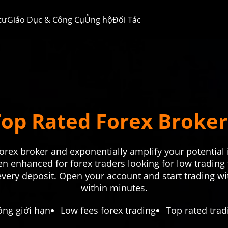
tư
Giáo Dục & Công Cụ
Ủng hộ
Đối Tác
Top Rated Forex Broker
forex broker and exponentially amplify your potential 
n enhanced for forex traders looking for low trading 
very deposit. Open your account and start trading wi
within minutes.
ng giới hạn
Low fees forex trading
Top rated trad