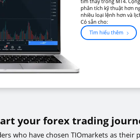
tìm thấy trong MT4. Cộn
phân tích kỹ thuật hơn n
nhiều loại lệnh hơn và lịc
Có sẵn cho:
Tìm hiểu thêm
art your forex trading journ
aders who have chosen TIOmarkets as their 