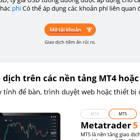
Khác
phí
Có thể áp dụng các khoản phí liên quan đ
Mở tài khoản
Giao dịch tiềm ẩn rủi ro.
 dịch trên các nền tảng MT4 hoặ
 tính để bàn, trình duyệt web hoặc thiết bị 
MT4
MT5
Metatrader
5
MT5 là nền tảng giao dịc