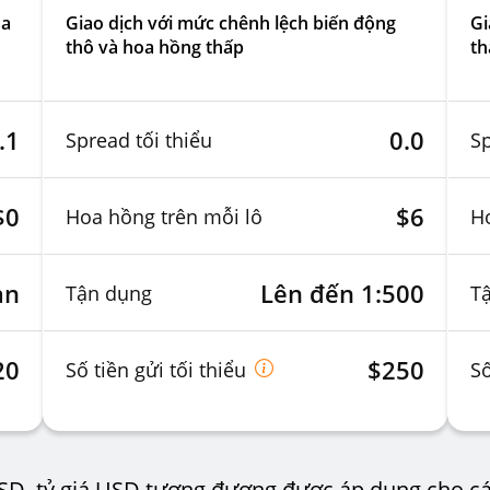
oa
Giao dịch với mức chênh lệch biến động
Gi
thô và hoa hồng thấp
th
.1
0.0
Spread tối thiểu
Sp
$0
$6
Hoa hồng trên mỗi lô
Ho
ạn
Lên đến 1:500
Tận dụng
T
20
$250
Số tiền gửi tối thiểu
Số
SD, tỷ giá USD tương đương được áp dụng cho các 