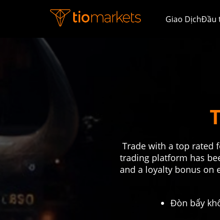
Giao Dịch
Đầu 
Trade with a top rated 
trading platform has bee
and a loyalty bonus on e
Đòn bẩy khô