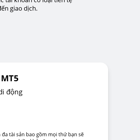
ến giao dịch.
c MT5
di động
h đa tài sản bao gồm mọi thứ bạn sẽ