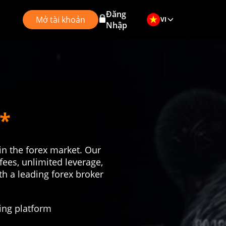
Đăng
Mở tài khoản
VI
Nhập
*
in the forex market. Our
fees, unlimited leverage,
th a leading forex broker
ing platform