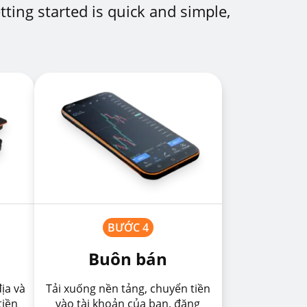
ting started is quick and simple,
BƯỚC 4
Buôn bán
ịa và
Tải xuống nền tảng, chuyển tiền
tiền
vào tài khoản của bạn, đăng