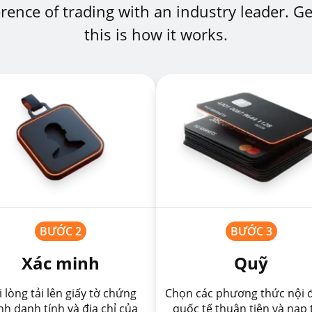
rence of trading with an industry leader. Get
this is how it works.
BƯỚC 2
BƯỚC 3
Xác minh
Quỹ
i lòng tải lên giấy tờ chứng
Chọn các phương thức nội đ
h danh tính và địa chỉ của
quốc tế thuận tiện và nạp 