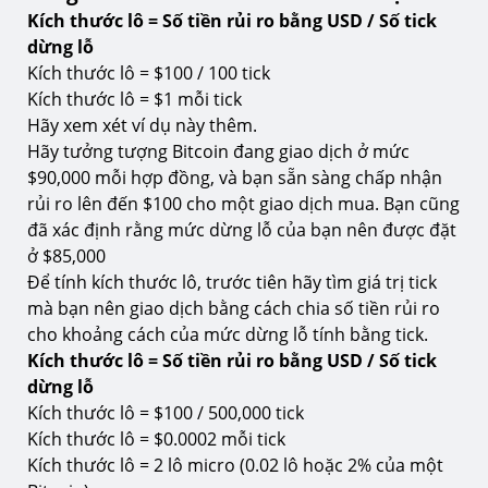
Kích thước lô = Số tiền rủi ro bằng USD / Số tick
dừng lỗ
Kích thước lô = $100 / 100 tick
Kích thước lô = $1 mỗi tick
Hãy xem xét ví dụ này thêm.
Hãy tưởng tượng Bitcoin đang giao dịch ở mức
$90,000 mỗi hợp đồng, và bạn sẵn sàng chấp nhận
rủi ro lên đến $100 cho một giao dịch mua. Bạn cũng
đã xác định rằng mức dừng lỗ của bạn nên được đặt
ở $85,000
Để tính kích thước lô, trước tiên hãy tìm giá trị tick
mà bạn nên giao dịch bằng cách chia số tiền rủi ro
cho khoảng cách của mức dừng lỗ tính bằng tick.
Kích thước lô = Số tiền rủi ro bằng USD / Số tick
dừng lỗ
Kích thước lô = $100 / 500,000 tick
Kích thước lô = $0.0002 mỗi tick
Kích thước lô = 2 lô micro (0.02 lô hoặc 2% của một