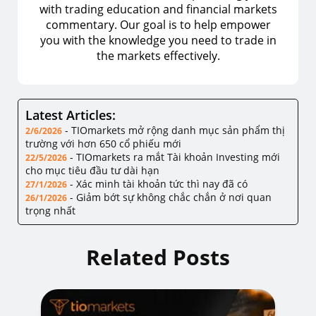
with trading education and financial markets
commentary. Our goal is to help empower
you with the knowledge you need to trade in
the markets effectively.
Latest Articles:
-
TIOmarkets mở rộng danh mục sản phẩm thị
2/6/2026
trường với hơn 650 cổ phiếu mới
-
TIOmarkets ra mắt Tài khoản Investing mới
22/5/2026
cho mục tiêu đầu tư dài hạn
-
Xác minh tài khoản tức thì nay đã có
27/1/2026
-
Giảm bớt sự không chắc chắn ở nơi quan
26/1/2026
trọng nhất
Related Posts