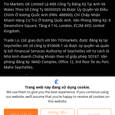
Tio Markets UK Limited Là Một Công Ty Đăng Ký Tại Anh Và
Wales Theo Số Công Ty 06592025 Và Được Ủy Quyền Và Điều
Chỉnh Ở Vương Quốc Anh (FRN: 488900), Chỉ Chấp Nhận
Khách Hàng Cư Trú Ở Vương Quốc Anh. Văn Phòng Đăng Ký: 8
Devonshire Square, Tầng 4 116, London, EC2M 4YD, United
Kingdom.
Trade i.o. Ltd, giao dịch với tên TIOmarkets, được đăng ký tại
Seychelles với số công ty 810608-1 và được ủy quyền và quản
lý bởi Financial Services Authority of Seychelles với tư cách là
Nhà kinh doanh Chứng khoán theo số giấy phép SD167. Văn
phòng đăng ký: IMAD Complex, Office 12, 3rd floor Île du Port,
Mahe Seychelles.
Tuyên Bố Miễn Trách Nhiệm
:
Khách Hàng Có Trách Nhiệm
Giao dịch có trách nhiệm:
Giao dịch ký quỹ tiềm ẩn rủi ro cao có thể
Đảm Bảo Họ Đăng Ký Với Thực Thể Phù Hợp Của Thương Hiệu
khiến bạn mất tiền nhanh chóng do đòn bẩy.
TIOmarkets Theo Luật Và Quy Định Của Khu Vực Pháp Lý Của
Trang web này đang sử dụng cookie.
We use them to give you the best experience. If you continue using
Họ. Việc Truy Cập Các Sản Phẩm Hoặc Dịch Vụ Có Thể Bị Hạn
our website, we’ll assume that you’re happy to receive all cookies on
Chế Bởi Các Hạn Chế Pháp Lý Địa Phương, Và Không Phải Tất
this website.
Cả Các Ưu Đãi Đều Có Sẵn Ở Mỗi Khu Vực Pháp Lý.
Không, điều
©
2026
TIO Markets Ltd. Bảo Lưu Mọi Quyền.
Đồng ý tất cả
Từ chối