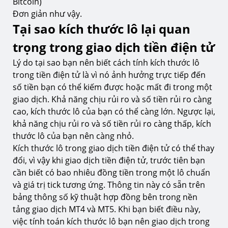
Bitcoin)
Đơn giản như vậy.
Tại sao kích thước lô lại quan
trọng trong giao dịch tiền điện tử
Lý do tại sao bạn nên biết cách tính kích thước lô
trong tiền điện tử là vì nó ảnh hưởng trực tiếp đến
số tiền bạn có thể kiếm được hoặc mất đi trong một
giao dịch. Khả năng chịu rủi ro và số tiền rủi ro càng
cao, kích thước lô của bạn có thể càng lớn. Ngược lại,
khả năng chịu rủi ro và số tiền rủi ro càng thấp, kích
thước lô của bạn nên càng nhỏ.
Kích thước lô trong giao dịch tiền điện tử có thể thay
đổi, vì vậy khi giao dịch tiền điện tử, trước tiên bạn
cần biết có bao nhiêu đồng tiền trong một lô chuẩn
và giá trị tick tương ứng. Thông tin này có sẵn trên
bảng thông số kỹ thuật hợp đồng bên trong nền
tảng giao dịch MT4 và MT5. Khi bạn biết điều này,
việc tính toán kích thước lô bạn nên giao dịch trong