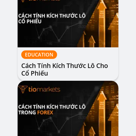
EDUCATION
Cách Tính Kích Thước Lô Cho
Cổ Phiếu