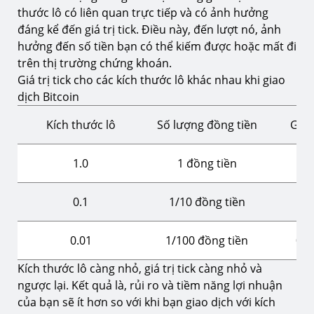
thước lô có liên quan trực tiếp và có ảnh hưởng
đáng kể đến giá trị tick. Điều này, đến lượt nó, ảnh
hưởng đến số tiền bạn có thể kiếm được hoặc mất đi
trên thị trường chứng khoán.
Giá trị tick cho các kích thước lô khác nhau khi giao
dịch Bitcoin
Kích thước lô
Số lượng đồng tiền
Giá t
1.0
1 đồng tiền
0.
0.1
1/10 đồng tiền
0.
0.01
1/100 đồng tiền
0.0
Kích thước lô càng nhỏ, giá trị tick càng nhỏ và
ngược lại. Kết quả là, rủi ro và tiềm năng lợi nhuận
của bạn sẽ ít hơn so với khi bạn giao dịch với kích