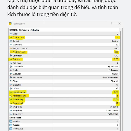
Một ví dụ được đưa ra dưới đây và các hàng được
đánh dấu đặc biệt quan trọng để hiểu và tính toán
kích thước lô trong tiền điện tử.