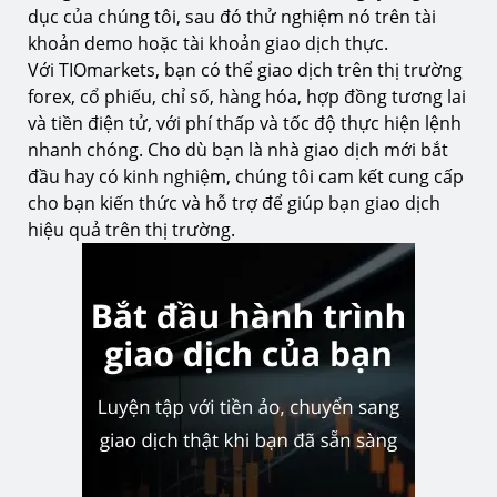
dục của chúng tôi, sau đó thử nghiệm nó trên tài
khoản demo hoặc tài khoản giao dịch thực.
Với TIOmarkets, bạn có thể giao dịch trên thị trường
forex, cổ phiếu, chỉ số, hàng hóa, hợp đồng tương lai
và tiền điện tử, với phí thấp và tốc độ thực hiện lệnh
nhanh chóng. Cho dù bạn là nhà giao dịch mới bắt
đầu hay có kinh nghiệm, chúng tôi cam kết cung cấp
cho bạn kiến thức và hỗ trợ để giúp bạn giao dịch
hiệu quả trên thị trường.