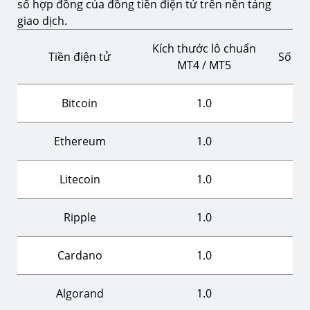
số hợp đồng của đồng tiền điện tử trên nền tảng
giao dịch.
Kích thước lô chuẩn
Tiền điện tử
Số đồ
MT4 / MT5
Bitcoin
1.0
Ethereum
1.0
Litecoin
1.0
Ripple
1.0
Cardano
1.0
Algorand
1.0