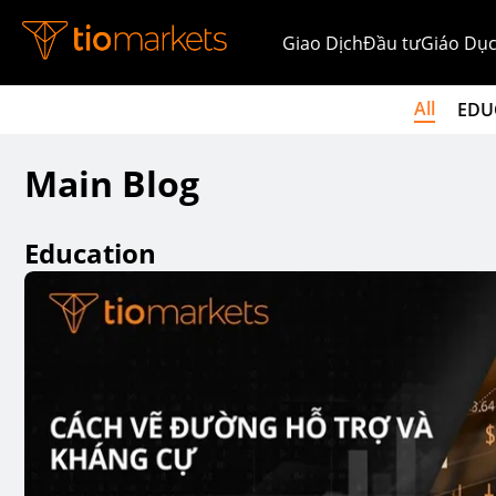
Giao Dịch
Đầu tư
Giáo Dục
All
EDU
Main Blog
Education