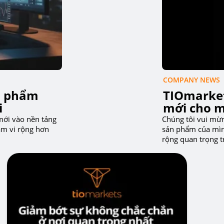
COMPANY NEWS
n phẩm
TIOmarket
i
mới cho m
mới vào nền tảng
Chúng tôi vui mừ
ạm vi rộng hơn
sản phẩm của mình
rộng quan trọng t