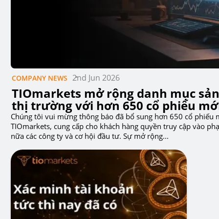
2nd Jun 2026
COMPANY NEWS
TIOmarkets mở rộng danh mục sả
thị trường với hơn 650 cổ phiếu mớ
Chúng tôi vui mừng thông báo đã bổ sung hơn 650 cổ phiếu 
TIOmarkets, cung cấp cho khách hàng quyền truy cập vào ph
nữa các công ty và cơ hội đầu tư. Sự mở rộng...