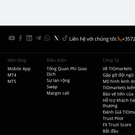
Liên hệ với chúng tôi
:
+357
Nền tảng
Điều Kiện
Công Ty
Mobile App
Tổng Quan Phí Giao
Về TIOmarkets
Dịch
MT4
Gặp gỡ đội ngũ
Sự lan rộng
MT5
Mô hình kinh d
Swap
TIOmarkets kiế
Margin call
Bảo vệ tiền của
Hỗ trợ khách hà
thương
Đánh Giá TIOma
Trust Pilot
FX Trust Score
Bắt đầu