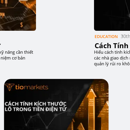
30t
EDUCATION
ự
Cách Tính
kỹ năng cần thiết
Hiểu cách tính kí
i niệm cơ bản
các nhà giao dịch
quản lý rủi ro khô