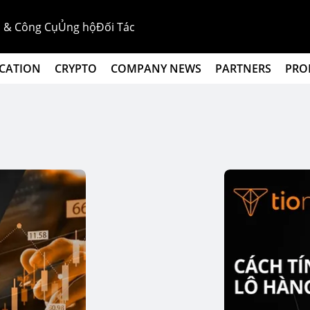
 & Công Cụ
Ủng hộ
Đối Tác
CATION
CRYPTO
COMPANY NEWS
PARTNERS
PRO